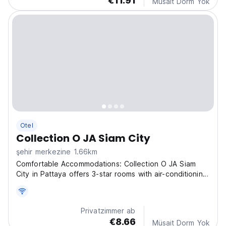
€11.91
Müsait Dorm Yok
Otel
Collection O JA Siam City
şehir merkezine 1.66km
Comfortable Accommodations: Collection O JA Siam
City in Pattaya offers 3-star rooms with air-conditioning,
private bathrooms, minibars, showers, TVs, and
wardrobes. Guests enjoy free WiFi, a rooftop swimming
pool, and free parking. Convenient Facilities:...
Privatzimmer ab
€8.66
Müsait Dorm Yok