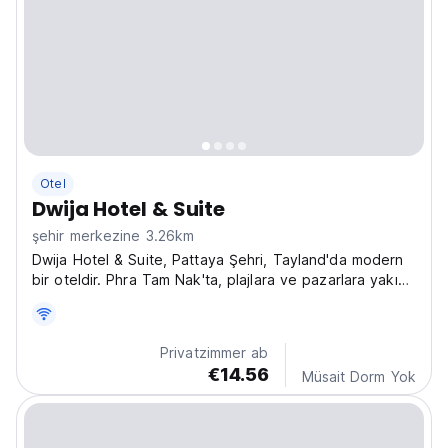
Otel
Dwija Hotel & Suite
şehir merkezine 3.26km
Dwija Hotel & Suite, Pattaya Şehri, Tayland'da modern
bir oteldir. Phra Tam Nak'ta, plajlara ve pazarlara yakın
konumda olup Nong Prue'yi keşfetmek için sakin bir
kaçış noktasıdır. (Auto-translated from original
language)
Privatzimmer ab
€14.56
Müsait Dorm Yok