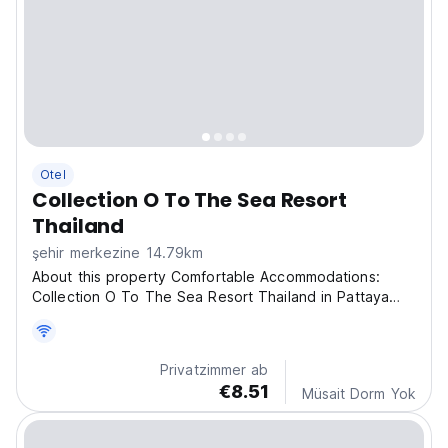
Otel
Collection O To The Sea Resort
Thailand
şehir merkezine 14.79km
About this property Comfortable Accommodations:
Collection O To The Sea Resort Thailand in Pattaya
offers family rooms with air-conditioning, private
bathrooms, and free WiFi. Each room includes a work
desk, seating area, and TV. Exceptional Facilities:
Privatzimmer ab
Guests...
€8.51
Müsait Dorm Yok