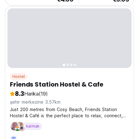
Hostel
Friends Station Hostel & Cafe
8.3
Harika
(19)
şehir merkezine 3.57km
Just 200 metres from Cosy Beach, Friends Station
Hostel & Café is the perfect place to relax, connect,
and explore Pattaya. Whether you're a solo traveller
kalmak
looking to meet new people, a backpacker on an
adventure, or a digital nomad in search of a