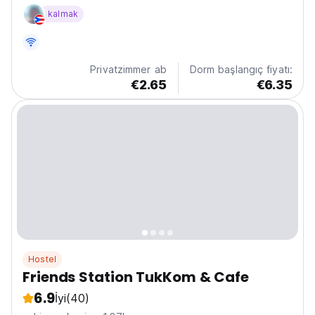
kalmak
Privatzimmer ab
Dorm başlangıç fiyatı:
€2.65
€6.35
Hostel
Friends Station TukKom & Cafe
6.9
İyi
(40)