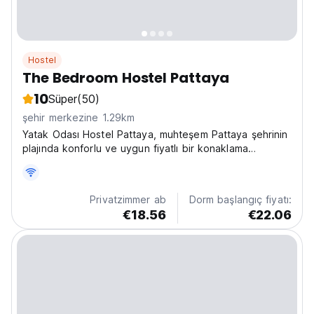
Hostel
The Bedroom Hostel Pattaya
10
Süper
(50)
şehir merkezine 1.29km
Yatak Odası Hostel Pattaya, muhteşem Pattaya şehrinin
plajında ​​konforlu ve uygun fiyatlı bir konaklama
arayanlar için mükemmel bir dinlenme yeridir.
Privatzimmer ab
Dorm başlangıç fiyatı:
€18.56
€22.06