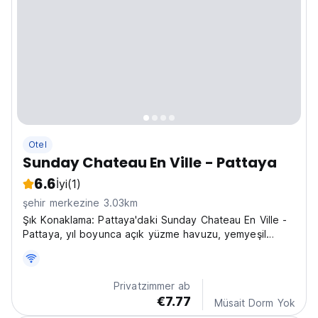
Otel
Sunday Chateau En Ville - Pattaya
6.6
İyi
(1)
şehir merkezine 3.03km
Şık Konaklama: Pattaya'daki Sunday Chateau En Ville -
Pattaya, yıl boyunca açık yüzme havuzu, yemyeşil
bahçe ve teras ile 5 yıldızlı bir otel deneyimi
sunmaktadır. Konuklar ücretsiz WiFi, özel check-in ve
check-out ve 24 saat açık resepsiyondan
Privatzimmer ab
yararlanabilirler....
€7.77
Müsait Dorm Yok