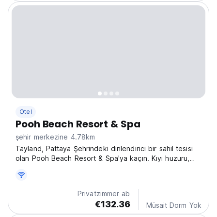
Otel
Pooh Beach Resort & Spa
şehir merkezine 4.78km
Tayland, Pattaya Şehrindeki dinlendirici bir sahil tesisi
olan Pooh Beach Resort & Spa'ya kaçın. Kıyı huzuru,
spa ve modern lüks için mükemmeldir. Unutulmaz anılar
için rezervasyon yapın! (Auto-translated from original
language)
Privatzimmer ab
€132.36
Müsait Dorm Yok