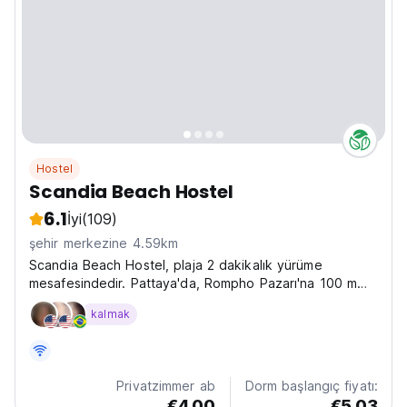
Hostel
Scandia Beach Hostel
6.1
İyi
(109)
şehir merkezine 4.59km
Scandia Beach Hostel, plaja 2 dakikalık yürüme
mesafesindedir. Pattaya'da, Rompho Pazarı'na 100 m
uzaklıkta yer almaktadır
kalmak
Privatzimmer ab
Dorm başlangıç fiyatı:
€4.00
€5.03