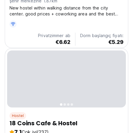
şehir merkezine 1.87km
New hostel within walking distance from the city
center. good prices + coworking area and the best
coffee and food. comfortable spacious rooms. shower
with hot water. There are bars and restaurants nearby.
central festival. 800 meters to the sea. Hostel
Privatzimmer ab
Dorm başlangıç fiyatı:
Friends...
€6.62
€5.29
Hostel
18 Coins Cafe & Hostel
7.1
Çok iyi
(237)