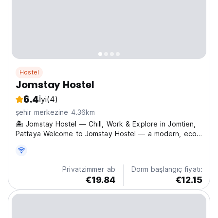
Hostel
Jomstay Hostel
6.4
İyi
(4)
şehir merkezine 4.36km
🏝️ Jomstay Hostel — Chill, Work & Explore in Jomtien,
Pattaya Welcome to Jomstay Hostel — a modern, eco-
friendly space just steps from public transport, bars,
the beach, and all the action in Jomtien, Pattaya. We
offer mixed dorms with comfy bunk beds, privacy...
Privatzimmer ab
Dorm başlangıç fiyatı:
€19.84
€12.15