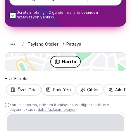
Ücretsiz iptal için 2 günden daha öncesinden
rezervasyon yaptırın.
Tayland Oteller
Pattaya
Harita
Hızlı Filtreler
Özel Oda
Park Yeri
Çiftler
Aile Do
Konumlandırma, ödenen komisyona ve diğer faktörlere
dayanmaktadır.
daha fazlasını okuyun