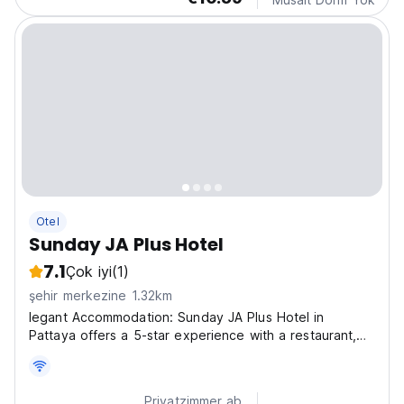
Otel
Sunday JA Plus Hotel
7.1
Çok iyi
(1)
şehir merkezine 1.32km
legant Accommodation: Sunday JA Plus Hotel in
Pattaya offers a 5-star experience with a restaurant,
year-round outdoor swimming pool, and free WiFi
throughout the property. Comfortable Amenities:
Guests enjoy air-conditioning, private bathrooms with
Privatzimmer ab