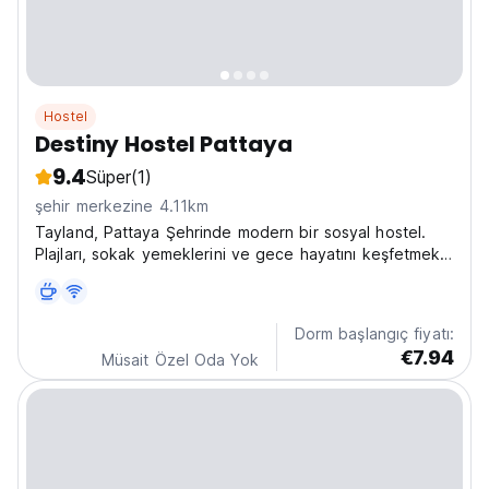
Hostel
Destiny Hostel Pattaya
9.4
Süper
(1)
şehir merkezine 4.11km
Tayland, Pattaya Şehrinde modern bir sosyal hostel.
Plajları, sokak yemeklerini ve gece hayatını keşfetmek
için mükemmeldir. Pattaya'da yalnız seyahat edenler için
harika bir üs. (Auto-translated from original language)
Dorm başlangıç fiyatı:
€7.94
Müsait Özel Oda Yok