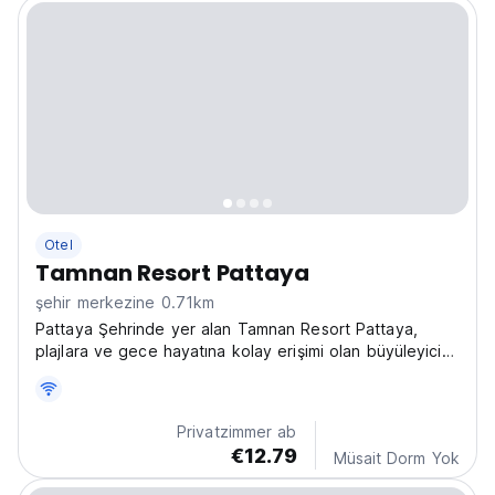
Otel
Tamnan Resort Pattaya
şehir merkezine 0.71km
Pattaya Şehrinde yer alan Tamnan Resort Pattaya,
plajlara ve gece hayatına kolay erişimi olan büyüleyici
ve sakin bir kaçış noktasıdır. Unutulmaz tatiller için rahat
bir tatil köyü. (Auto-translated from original language)
Privatzimmer ab
€12.79
Müsait Dorm Yok