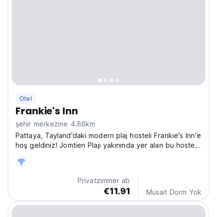
Otel
Frankie's Inn
şehir merkezine 4.86km
Pattaya, Tayland'daki modern plaj hosteli Frankie's Inn'e
hoş geldiniz! Jomtien Plajı yakınında yer alan bu hostel,
canlı gece hayatı arayan ve sosyal, bütçe dostu bir
konaklama isteyen yalnız gezginler için mükemmeldir.
Yalnız maceracılar için Pattaya'daki...
Privatzimmer ab
€11.91
Müsait Dorm Yok