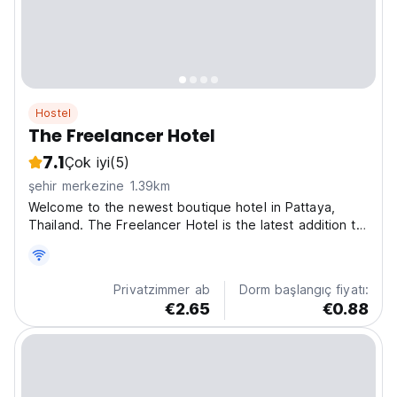
Hostel
The Freelancer Hotel
7.1
Çok iyi
(5)
şehir merkezine 1.39km
Welcome to the newest boutique hotel in Pattaya,
Thailand. The Freelancer Hotel is the latest addition to
the boutique hotel scene in the highly entertaining
seaside destination of Pattaya, Thailand. Centrally
located and only minutes away from the
Privatzimmer ab
Dorm başlangıç fiyatı:
Entertainment...
€2.65
€0.88