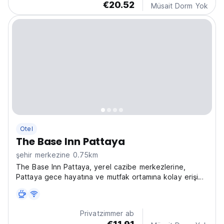
€20.52
Müsait Dorm Yok
Otel
The Base Inn Pattaya
şehir merkezine 0.75km
The Base Inn Pattaya, yerel cazibe merkezlerine,
Pattaya gece hayatına ve mutfak ortamına kolay erişim
sağlayan modern ve rahat bir han. Tayland'ı keşfetmek
için ideal bir üs! (Auto-translated from original
language)
Privatzimmer ab