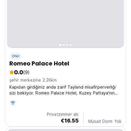
Otel
Romeo Palace Hotel
0.0
(9)
şehir merkezine 2.26km
Kapıdan girdiğiniz anda zarif Tayland misafirperverliği
sizi bekliyor. Romeo Palace Hotel, Kuzey Pattaya'nın
sakin ucunda yer almasına rağmen, asla uyumayan
şehrin tüm eğlence ve eğlencelerinden yalnızca bir
dakika uzaktadır.
Privatzimmer ab
€16.55
Müsait Dorm Yok