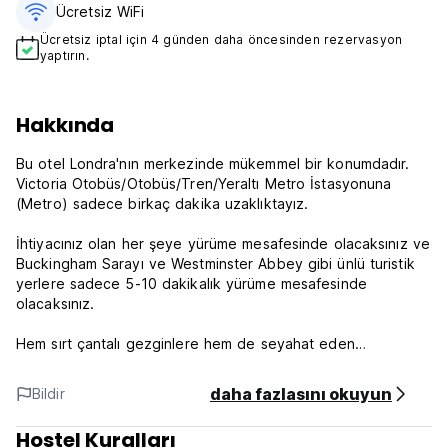
Ücretsiz WiFi
Ücretsiz iptal için 4 günden daha öncesinden rezervasyon
yaptırın.
Hakkında
Bu otel Londra'nın merkezinde mükemmel bir konumdadır.
Victoria Otobüs/Otobüs/Tren/Yeraltı Metro İstasyonuna
(Metro) sadece birkaç dakika uzaklıktayız.
İhtiyacınız olan her şeye yürüme mesafesinde olacaksınız ve
Buckingham Sarayı ve Westminster Abbey gibi ünlü turistik
yerlere sadece 5-10 dakikalık yürüme mesafesinde
olacaksınız.
Hem sırt çantalı gezginlere hem de seyahat eden
öğrencilere uygun bir fiyata temiz ve konforlu konaklama
imkanı sunmaktan gurur duyuyoruz.
daha fazlasını okuyun
Bildir
24 saat erişim.
Hostel Kuralları