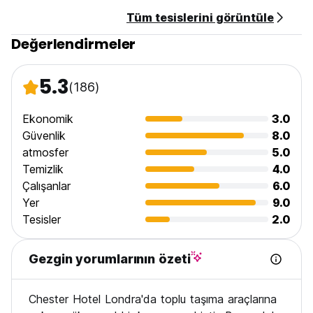
Chester Hotel SW1 Limited, kayıtlı ofisi c/o Jamieson
Tüm tesislerini görüntüle
Alexander Legal Temple Chambers, 3-7 Temple Avenue,
Londra, İngiltere, EC4Y 0DB adresinde bulunan, İngiltere ve
Değerlendirmeler
Galler'de 14733865 şirket numarasıyla kayıtlı bir limited
şirkettir. (Auto-translated from original language)
5.3
(186)
Ekonomik
3.0
Güvenlik
8.0
atmosfer
5.0
Temizlik
4.0
Çalışanlar
6.0
Yer
9.0
Tesisler
2.0
Gezgin yorumlarının özeti
Chester Hotel Londra'da toplu taşıma araçlarına