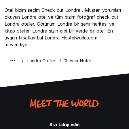
Gezi
9.4
Otel bizim seçim Check out Londra . Müşteri yorumları
Kültür
9.3
okuyun Londra otel ve tüm bizim fotoğraf check out
Gece hayatı
Londra oteller. Görünüm Londra bir şehir haritası ve
8.4
kitap otelleri Londra sizin gibi bir yerde bir otel. En
Ekonomik
6.6
uygun fırsatları bul Londra Hostelworld.com
mevcudiyet.
Londra Oteller
Chester Hotel
Bizi takip edin