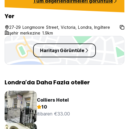
Tüm değerlendirmeleri görüntüle
Yer
27-29 Longmoore Street, Victoria, Londra, Ingiltere
şehir merkezine 1.9km
Haritayı Görüntüle
Londra'da Daha Fazla oteller
Colliers Hotel
10
itibaren €33.00