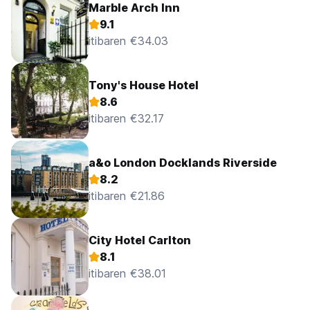
Marble Arch Inn
9.1
itibaren €34.03
Tony's House Hotel
8.6
itibaren €32.17
a&o London Docklands Riverside
8.2
itibaren €21.86
City Hotel Carlton
8.1
itibaren €38.01