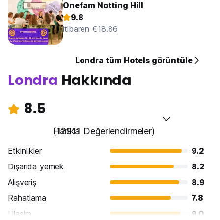
Onefam Notting Hill
9.8
itibaren €18.86
Londra tüm Hotels görüntüle
Londra
Hakkında
8.5
Harika
(12911 Değerlendirmeler)
Etkinlikler
9.2
Dışarıda yemek
8.2
Alışveriş
8.9
Rahatlama
7.8
Ulasim
9.0