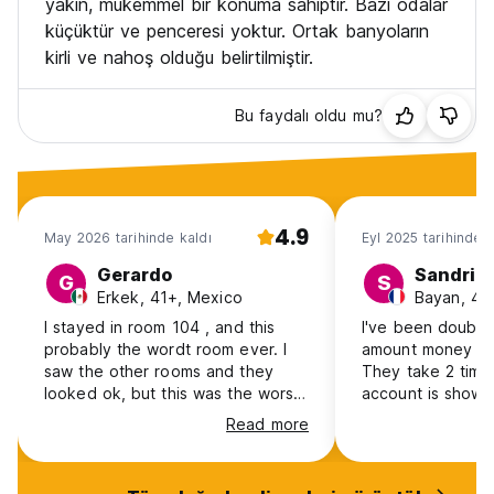
yakın, mükemmel bir konuma sahiptir. Bazı odalar
küçüktür ve penceresi yoktur. Ortak banyoların
kirli ve nahoş olduğu belirtilmiştir.
Bu faydalı oldu mu?
4.9
May 2026 tarihinde kaldı
Eyl 2025 tarihinde k
Gerardo
Sandrin
G
S
Erkek, 41+, Mexico
Bayan, 41
I stayed in room 104 , and this
I've been double
probably the wordt room ever. I
amount money pa
saw the other rooms and they
They take 2 time
looked ok, but this was the worst
account is show 
room ever. I know this was cheap,
Booking 28/9/20
Read more
but the smell was horible, i didnt
fit on the bed and it was really
dirty, AVOID