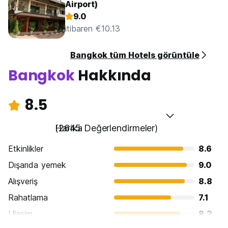
Airport)
9.0
itibaren €10.13
Bangkok tüm Hotels görüntüle
Bangkok
Hakkında
8.5
Harika
(2645 Değerlendirmeler)
Etkinlikler
8.6
Dışarıda yemek
9.0
Alışveriş
8.8
Rahatlama
7.1
Ulasim
8.2