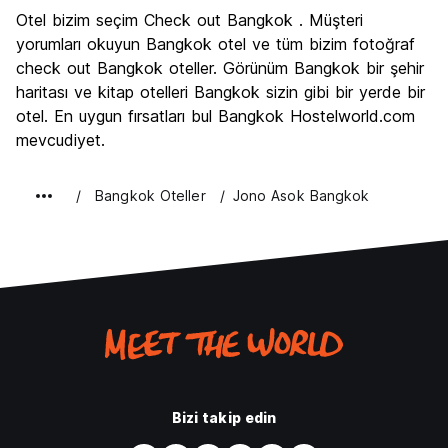
Gezi
8.7
Otel bizim seçim Check out Bangkok . Müşteri
Kültür
8.8
yorumları okuyun Bangkok otel ve tüm bizim fotoğraf
Gece hayatı
check out Bangkok oteller. Görünüm Bangkok bir şehir
8.6
haritası ve kitap otelleri Bangkok sizin gibi bir yerde bir
Ekonomik
8.6
otel. En uygun fırsatları bul Bangkok Hostelworld.com
mevcudiyet.
Bangkok Oteller
Jono Asok Bangkok
Bizi takip edin