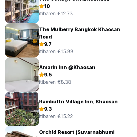
10
itibaren €12.73
The Mulberry Bangkok Khaosan
Road
9.7
itibaren €15.88
Amarin Inn @Khaosan
9.5
itibaren €8.38
Rambuttri Village Inn, Khaosan
9.3
itibaren €15.22
Orchid Resort (Suvarnabhumi