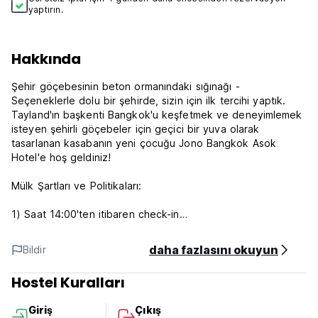
yaptırın.
Hakkında
Şehir göçebesinin beton ormanındaki sığınağı -
Seçeneklerle dolu bir şehirde, sizin için ilk tercihi yaptık.
Tayland'ın başkenti Bangkok'u keşfetmek ve deneyimlemek
isteyen şehirli göçebeler için geçici bir yuva olarak
tasarlanan kasabanın yeni çocuğu Jono Bangkok Asok
Hotel'e hoş geldiniz!
Mülk Şartları ve Politikaları:
1) Saat 14:00'ten itibaren check-in
2) Saat 12:00'den önce check-out yapın
3) Resepsiyonun çalışma saatleri: 24 saat
daha fazlasını okuyun
Bildir
4) Varışta Ödeme: Nakit ve kredi kartı
5) İptal veya değişiklik varıştan 3 gün önce yapılmalıdır.
Hostel Kuralları
6) Odada sigara içilmez, ancak sigara içme alanı vardır.
(Auto-translated from original language)
Giriş
Çıkış