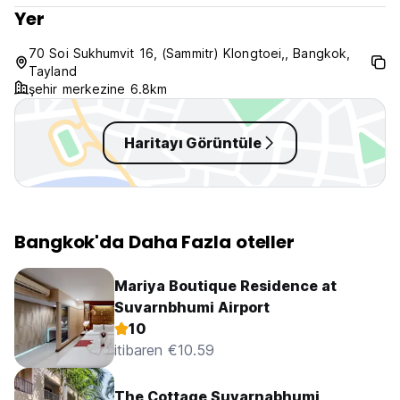
Yer
70 Soi Sukhumvit 16, (Sammitr) Klongtoei,, Bangkok,
Tayland
şehir merkezine 6.8km
Haritayı Görüntüle
Bangkok'da Daha Fazla oteller
Mariya Boutique Residence at
Suvarnbhumi Airport
10
itibaren €10.59
The Cottage Suvarnabhumi