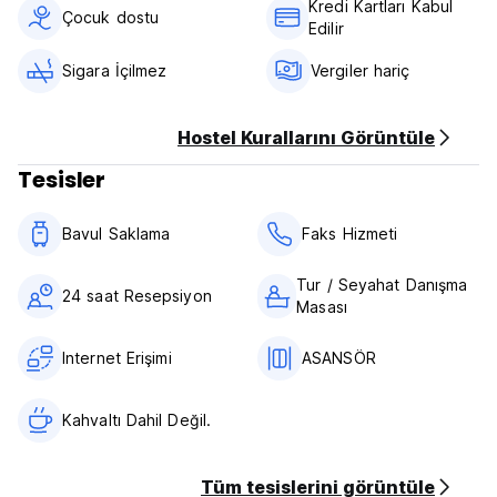
Kredi Kartları Kabul
Check Out Time: 12h
Çocuk dostu
Edilir
Cancellation Policy: 48h
Sigara İçilmez
Vergiler hariç
Credit cards Accepted
Breakfast Not Included
Hostel Kurallarını Görüntüle
Taxes not included
Tesisler
Bavul Saklama
Faks Hizmeti
Tur / Seyahat Danışma
24 saat Resepsiyon
Masası
Internet Erişimi
ASANSÖR
Kahvaltı Dahil Değil.
Tüm tesislerini görüntüle