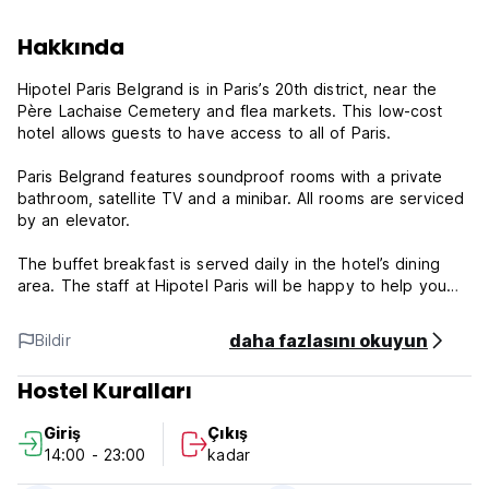
Hakkında
Hipotel Paris Belgrand is in Paris’s 20th district, near the
Père Lachaise Cemetery and flea markets. This low-cost
hotel allows guests to have access to all of Paris.
Paris Belgrand features soundproof rooms with a private
bathroom, satellite TV and a minibar. All rooms are serviced
by an elevator.
The buffet breakfast is served daily in the hotel’s dining
area. The staff at Hipotel Paris will be happy to help you
organize your stay in Paris 24 hours a day.
daha fazlasını okuyun
Bildir
Hipotel Paris Belgrand is 85 yards from Metro Porte de
Bagnolet, which can takes guests to all of Paris’s main
Hostel Kuralları
attractions, including the famous Louvre Museum and Eiffel
Tower.
Giriş
Çıkış
14:00 - 23:00
kadar
Please note:
Check In Time: 14h