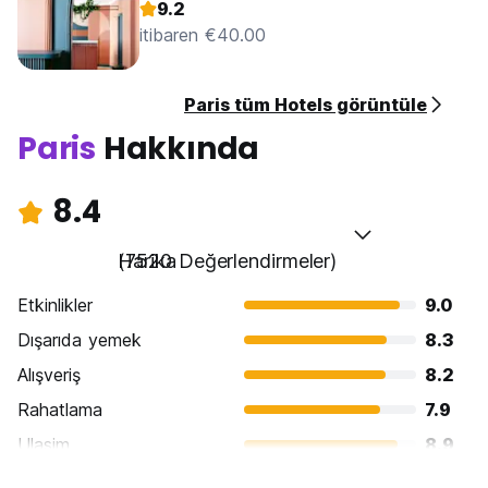
9.2
itibaren €40.00
Paris tüm Hotels görüntüle
Paris
Hakkında
8.4
Harika
(7520 Değerlendirmeler)
Etkinlikler
9.0
Dışarıda yemek
8.3
Alışveriş
8.2
Rahatlama
7.9
Ulasim
8.9
Gezi
9.5