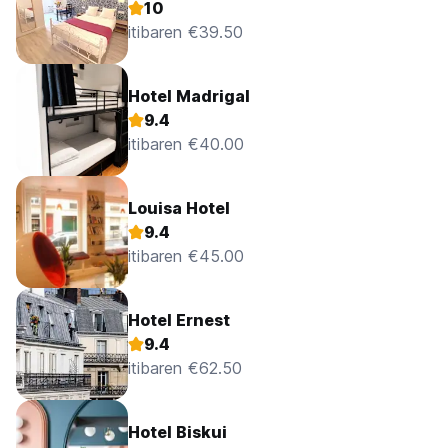
10
itibaren €39.50
Hotel Madrigal
9.4
itibaren €40.00
Louisa Hotel
9.4
itibaren €45.00
Hotel Ernest
9.4
itibaren €62.50
Hotel Biskui