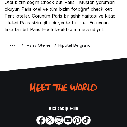
Otel bizim seçim Check out Paris . Müşteri yorumları
Kültür
9.4
okuyun Paris otel ve tüm bizim fotoğraf check out
Gece hayatı
Paris oteller. Görünüm Paris bir şehir haritası ve kitap
7.9
otelleri Paris sizin gibi bir yerde bir otel. En uygun
Ekonomik
6.7
fırsatları bul Paris Hostelworld.com mevcudiyet.
Paris Oteller
Hipotel Belgrand
Bizi takip edin