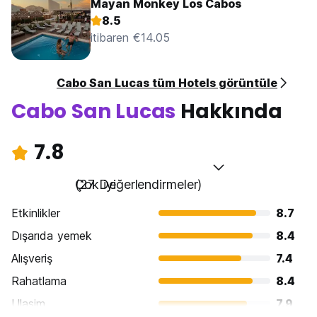
Mayan Monkey Los Cabos
8.5
itibaren €14.05
Cabo San Lucas tüm Hotels görüntüle
Cabo San Lucas
Hakkında
7.8
Çok iyi
(27 Değerlendirmeler)
Etkinlikler
8.7
Dışarıda yemek
8.4
Alışveriş
7.4
Rahatlama
8.4
Ulasim
7.9