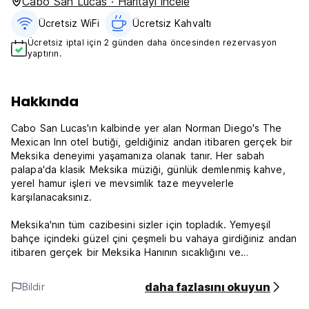
Cabo San Lucas · Haritayı incele
Ücretsiz WiFi
Ücretsiz Kahvaltı‎
Ücretsiz iptal için 2 günden daha öncesinden rezervasyon
yaptırın.
Hakkında
Cabo San Lucas'ın kalbinde yer alan Norman Diego's The
Mexican Inn otel butiği, geldiğiniz andan itibaren gerçek bir
Meksika deneyimi yaşamanıza olanak tanır. Her sabah
palapa'da klasik Meksika müziği, günlük demlenmiş kahve,
yerel hamur işleri ve mevsimlik taze meyvelerle
karşılanacaksınız.
Meksika'nın tüm cazibesini sizler için topladık. Yemyeşil
bahçe içindeki güzel çini çeşmeli bu vahaya girdiğiniz andan
itibaren gerçek bir Meksika Hanının sıcaklığını ve
misafirperverliğini yaşayacaksınız.
daha fazlasını okuyun
Bildir
Oda olanakları şunları içerir:
• Ücretsiz WiFi