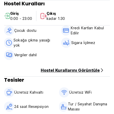
Hostel Kuralları
• Klima
• Özel banyoda temel banyo malzemeleri ve saç kurutma
Giriş
Çıkış
makinesi mevcuttur
0:00 - 23:00
kadar 1:30
• Ekstra olanaklar arasında nevresimler ve ütü olanakları yer
almaktadır
Kredi Kartları Kabul
• Düz ekran kablolu TV
Çocuk dostu
Edilir
• Tavan pervanesi
• Sanatsal Meksika mobilyaları (Auto-translated from original
Sokağa çıkma yasağı
Sigara İçilmez
language)
yok
Vergiler dahil
Hostel Kurallarını Görüntüle
Tesisler
Ücretsiz Kahvaltı‎
Ücretsiz WiFi
Tur / Seyahat Danışma
24 saat Resepsiyon
Masası