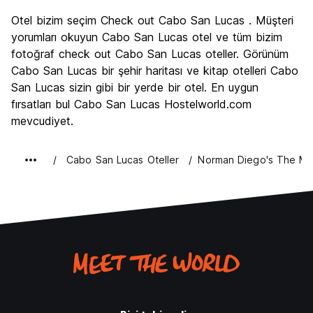
Gezi
7.4
Otel bizim seçim Check out Cabo San Lucas . Müşteri
Kültür
6.1
yorumları okuyun Cabo San Lucas otel ve tüm bizim
Gece hayatı
fotoğraf check out Cabo San Lucas oteller. Görünüm
8.9
Cabo San Lucas bir şehir haritası ve kitap otelleri Cabo
Ekonomik
7.0
San Lucas sizin gibi bir yerde bir otel. En uygun
fırsatları bul Cabo San Lucas Hostelworld.com
mevcudiyet.
Cabo San Lucas Oteller
Norman Diego's The Me