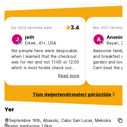
3.4
Eyl 2024 tarihinde kaldı
Mar 2017 tarihinde 
jeth
Anonim
J
A
Erkek, 41+, USA
Bayan, 25
the people here were despicable.
Awesome family,
when I learned that the checkout
and breakfast wi
was for ten and not 11:00 or 12:00
garden and lovel
which is most hotels check out
Cant beat the pri
and when I expressed I might
atmosphere anyw
Read more
have an issue with that, because I
Cabo.
am disabled, they actually
threatened to phone the police.
Tüm değerlendirmeleri görüntüle
unbelievable. I have never been
threatened to have the police
enforce a check out. Pretty funny.
Yer
So I am waiting for the police. and
I will make sure I will google this to
Septembre 16th, Abasolo, Cabo San Lucas, Meksika
the max
şehir merkezine 1.6km