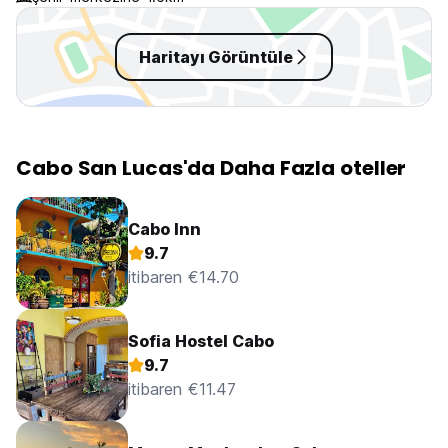
Haritayı Görüntüle
Cabo San Lucas'da Daha Fazla oteller
Cabo Inn
9.7
itibaren €14.70
Sofia Hostel Cabo
9.7
itibaren €11.47