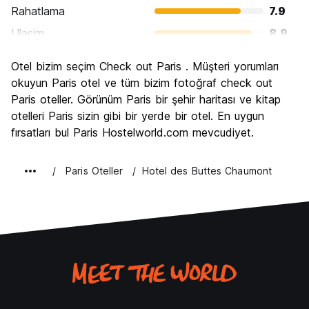
Rahatlama
7.9
Ulasim
8.9
Gezi
9.5
Otel bizim seçim Check out Paris . Müşteri yorumları
Kültür
9.4
okuyun Paris otel ve tüm bizim fotoğraf check out
Gece hayatı
Paris oteller. Görünüm Paris bir şehir haritası ve kitap
7.9
otelleri Paris sizin gibi bir yerde bir otel. En uygun
Ekonomik
6.7
fırsatları bul Paris Hostelworld.com mevcudiyet.
Paris Oteller
Hotel des Buttes Chaumont