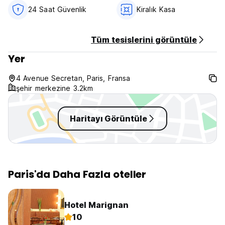
General:
24 Saat Güvenlik
Kiralık Kasa
24-hour front desk.
Tüm tesislerini görüntüle
No curfew.
Yer
Child friendly.
For any further information, please do not hesitate to
4 Avenue Secretan, Paris, Fransa
contact the property.
şehir merkezine 3.2km
Non-smoking rooms.
Haritayı Görüntüle
No pets are allowed at this property.
Paris'da Daha Fazla oteller
Hotel Marignan
10