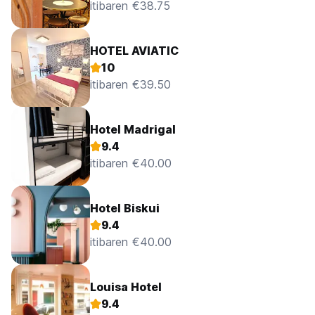
itibaren €38.75
HOTEL AVIATIC
10
itibaren €39.50
Hotel Madrigal
9.4
itibaren €40.00
Hotel Biskui
9.4
itibaren €40.00
Louisa Hotel
9.4