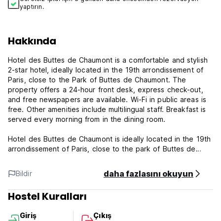
yaptırın.
Hakkında
Hotel des Buttes de Chaumont is a comfortable and stylish
2-star hotel, ideally located in the 19th arrondissement of
Paris, close to the Park of Buttes de Chaumont. The
property offers a 24-hour front desk, express check-out,
and free newspapers are available. Wi-Fi in public areas is
free. Other amenities include multilingual staff. Breakfast is
served every morning from in the dining room.
Hotel des Buttes de Chaumont is ideally located in the 19th
arrondissement of Paris, close to the park of Buttes de
Chaumont. The 19th arrondissement is a great choice for
those who are interested in monuments, culture and
daha fazlasını okuyun
Bildir
gastronomy. The hotel is within a 15-minute walk of Place
de la Bataille-de-Stalingrad and Park of Buttes Chaumont.
Hostel Kuralları
Basilica of the Sacre Coeur of Paris and Picasso Museum
are also within 3 km.
Giriş
Çıkış