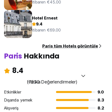
itibaren €45.00
Hotel Ernest
9.4
itibaren €69.00
Paris tüm Hotels görüntüle
Paris
Hakkında
8.4
Harika
(7520 Değerlendirmeler)
Etkinlikler
9.0
Dışarıda yemek
8.3
Alışveriş
8.2