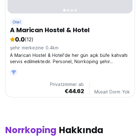
Otel
A Marican Hostel & Hotel
0.0
(12)
şehir merkezine 0.4km
A Marican Hostel & Hotel'de her gün açık büfe kahvaltı
servis edilmektedir. Personel, Norrköping şehir
merkezindeki popüler restoran, kafe ve barlar hakkında
tavsiyelerde bulunabilir.
Privatzimmer ab
€44.62
Müsait Dorm Yok
Norrkoping
Hakkında