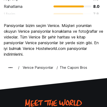
Rahatlama
8.0
Ulasim
7.8
Gezi
9.2
Pansiyonlar bizim seçim Venice. Müşteri yorumları
Kültür
9.2
okuyun Venice pansiyonlar konaklama ve fotoğraflar ve
Gece hayatı
videolar. Tüm Venice Bir şehir haritası ve kitap
6.3
pansiyonlar Venice pansiyonlar bir yerde sizin gibi. En
Ekonomik
6.7
iyi bulmak Venice Hostelworld.com pansiyonlar
indirimlerini.
Venice Pansiyonlar
The Caponi Bros