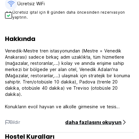
Ücretsiz WiFi
Ücretsiz iptal için 8 günden daha öncesinden rezervasyon
yaptırın.
Hakkında
Venedik-Mestre tren istasyonundan (Mestre = Venedik
Anakarası) sadece birkaç adım uzaklıkta, tüm hizmetlere
(mağazalar, restoranlar,...) kolay ve anında erişime sahip
merkezi bir bölgede yer alan otel, Venedik Adaları'na
(Mağazalar, restoranlar,...) ulaşmak için stratejik bir konuma
sahiptir. Tren/otobüsle 10 dakika), Padova (trenle 20
dakika, otobüsle 40 dakika) ve Treviso (otobüsle 20
dakika).
Konukların evcil hayvan ve alkolle girmesine ve tesis
içerisinde sigara içmesine izin verilmemektedir.
daha fazlasını okuyun
Bildir
Tek ve çift kişilik odalarımız güzel bir şekilde yenilenmiş
olup son derece konforludur ve uzun konaklamalar için de
Hostel Kuralları
uygundur.