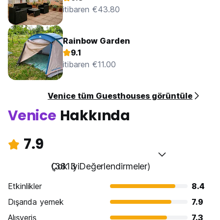
itibaren €43.80
Rainbow Garden
9.1
itibaren €11.00
Venice tüm Guesthouses görüntüle
Venice
Hakkında
7.9
Çok iyi
(3813 Değerlendirmeler)
Etkinlikler
8.4
Dışarıda yemek
7.9
Alışveriş
7.3