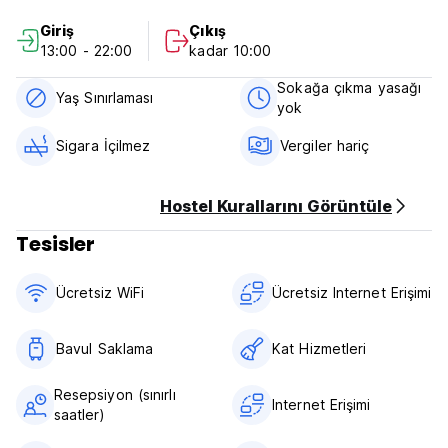
Giriş
Çıkış
Yakın bir yerde umuma açık park yeri mevcuttur
13:00 - 22:00
kadar 10:00
(rezervasyon gerekli değildir. Cumartesi 08:00 - Pazartesi
08:00 arası ve her gün 13:00 - 15:00 arası ücretsizdir) ve
Sokağa çıkma yasağı
ücretlidir. uygulanabilir. (Auto-translated from original
Yaş Sınırlaması
yok
language)
Sigara İçilmez
Vergiler hariç
Hostel Kurallarını Görüntüle
Tesisler
Ücretsiz WiFi
Ücretsiz Internet Erişimi
Bavul Saklama
Kat Hizmetleri
Resepsiyon (sınırlı
Internet Erişimi
saatler)