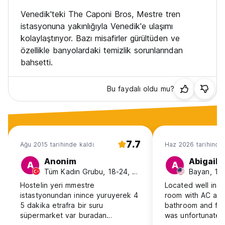
Venedik'teki The Caponi Bros, Mestre tren
istasyonuna yakınlığıyla Venedik'e ulaşımı
kolaylaştırıyor. Bazı misafirler gürültüden ve
özellikle banyolardaki temizlik sorunlarından
bahsetti.
Bu faydalı oldu mu?
7.7
Ağu 2015 tarihinde kaldı
Haz 2026 tarihinde 
Anonim
Abigail
A
A
Tüm Kadın Grubu, 18-24, Türkiye
Bayan, 18
Hostelin yeri mmestre
Located well in M
istastyonundan inince yuruyerek 4
room with AC and
5 dakika etrafra bir suru
bathroom and fri
süpermarket var buradan
was unfortunatel