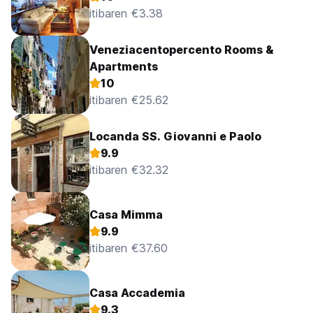
itibaren €3.38
Veneziacentopercento Rooms &
Apartments
10
itibaren €25.62
Locanda SS. Giovanni e Paolo
9.9
itibaren €32.32
Casa Mimma
9.9
itibaren €37.60
Casa Accademia
9.3