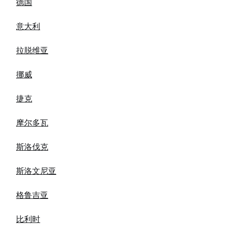
德国
意大利
拉脱维亚
挪威
捷克
摩尔多瓦
斯洛伐克
斯洛文尼亚
格鲁吉亚
比利时