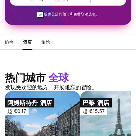
提供灵活的预订和免费取消选项。
旅舍
酒店
旅馆
热门城市
全球
发现受欢迎的地方，开展难忘的冒险。
阿姆斯特丹
酒店
巴黎
酒店
起 €0.17
起 €15.57