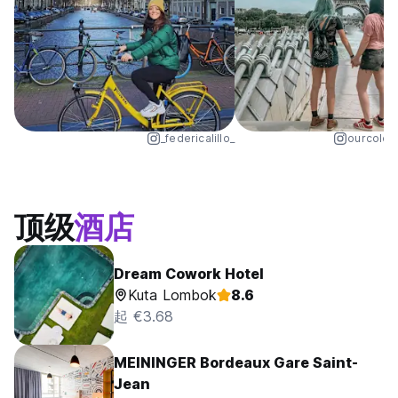
_federicalillo_
ourcolou
顶级
酒店
Dream Cowork Hotel
Kuta Lombok
8.6
起 €3.68
MEININGER Bordeaux Gare Saint-
Jean