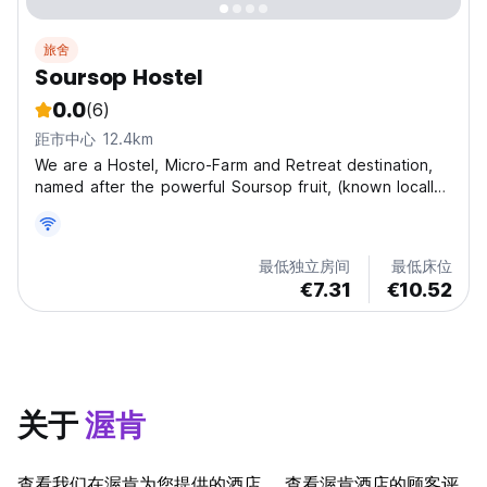
旅舍
Soursop Hostel
0.0
(6)
距市中心 12.4km
We are a Hostel, Micro-Farm and Retreat destination,
named after the powerful Soursop fruit, (known locally
as 'Guanabana') nestled away in the mountains of
Sortova, Chiriqui Province, Panama. Geographically, we
are on the doorstep of Volcan Baru and Cerro...
最低独立房间
最低床位
€7.31
€10.52
关于
渥肯
查看我们在渥肯为您提供的酒店。 查看渥肯酒店的顾客评