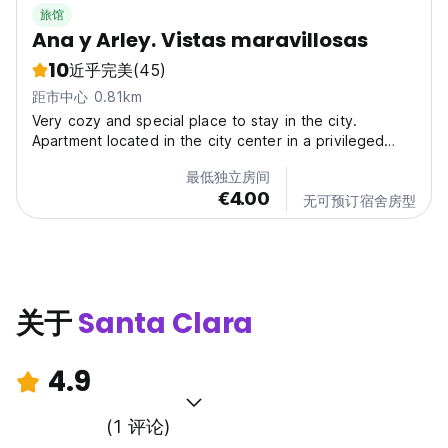
旅馆
Ana y Arley. Vistas maravillosas
10
近乎完美
(45)
距市中心 0.81km
Very cozy and special place to stay in the city.
Apartment located in the city center in a privileged
location. It is located independently in the upper part
最低独立房间
of a property. It has a terrace and a wonderful view of
€4.00
the city and is very ventilated. It is located...
无可预订宿舍房型
关于
Santa Clara
4.9
(1 评论)