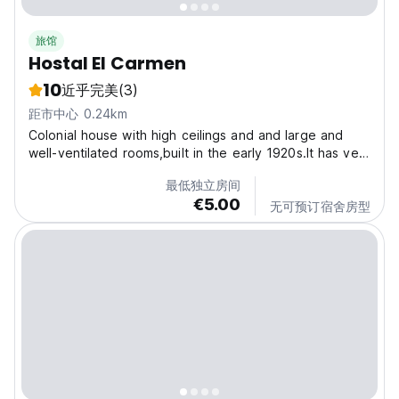
旅馆
Hostal El Carmen
10
近乎完美
(3)
距市中心 0.24km
Colonial house with high ceilings and and large and
well-ventilated rooms,built in the early 1920s.It has very
spacious guest room( 30 square meters) and with very
最低独立房间
good comfort, in addition to its bathroom with its
€5.00
bathtub, everything very confortables. We...
无可预订宿舍房型