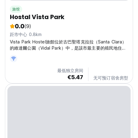
旅馆
Hostal Vista Park
0.0
(9)
距市中心 0.8km
Vista Park Hostel旅館位於古巴聖塔克拉拉（Santa Clara）
的維達爾公園（Vidal Park）中，是該市最主要的殖民地住
宿，毗鄰La Bodeguita del Medio。 這所房子具有奇妙的折
衷主義建築和殖民地風格的地板，從地板到天花板的高度為6
米，類似於一個由六間30平方米的房間組成的小宮殿，與城市
最低独立房间
中的其他旅館相比，都享有獨特的風景。這是整個城市唯一的
€5.47
无可预订宿舍房型
殖民地旅館，就在聖塔克拉拉（Santa Clara）的維達爾公園
（Vidal Park）中，鑑於我們毗鄰建築物的美麗和歷史，來自
所有地方，酒店，旅館和招待所的遊客都來到此地旅館。...