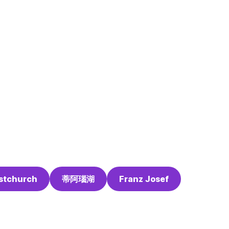
stchurch
蒂阿瑙湖
Franz Josef