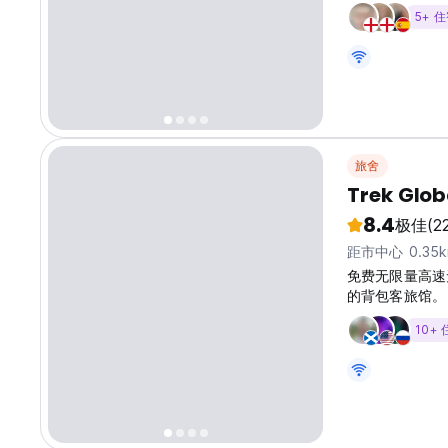
5+ 
旅舍
Trek Glob
8.4
极佳
(2
距市中心 0.35
免费无限量高速无
的背包客旅馆。
索新西兰的文化
10+
家！无论您是独自
忘的惠灵顿体验
活动，利用我们
善的员工将为您
的旅行预订和活