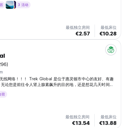
住宿
3 活动
最低独立房间
最低床位
€2.57
€10.28
al
296)
km
线网络！！！ Trek Global 是位于惠灵顿市中心的友好、有趣
 无论您是前往令人肾上腺素飙升的目的地，还是想花几天时间探
之都，请入住我们的 Trek，我们将把这里作为您过夜或一周的
 住宿
飞行还是与朋友一起旅行，Trek Global 的目标都是为您提供难
，同时为您提供一个温馨友好的探索基地。 参加我们的免费内部
丰富的设施或租一辆自行车，看看首都的魅力。我们知识渊博、友
提供最好的服务和建议，我们很乐意为您安排惠灵顿及其周边地区
最低独立房间
最低床位
动，并为您畅游新西兰提供帮助，所以请立即联系我们！...
€13.54
€13.88