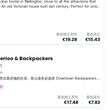
ker hostel in Wellington, close to all the attractions that
. An old Victorian house built last century. Perfect for solo
travellers wanting to meet other backpackers in a friendly
se.
最低独立房间
最低床位
€19.28
€15.43
terloo & Backpackers
7)
km
惠灵顿的住宿，那么请务必选择 Downtown Backpackers...
住宿
最低独立房间
最低床位
€17.48
€7.82