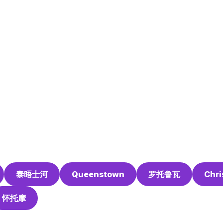
泰晤士河
Queenstown
罗托鲁瓦
Chri
怀托摩