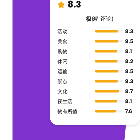
8.3
极佳
(237 评论)
活动
8.3
美食
8.5
购物
8.1
休闲
8.2
运输
8.5
景点
8.3
文化
8.7
夜生活
8.1
物有所值
7.6