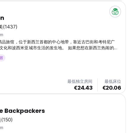
on
美
(1437)
km
是一家精品旅馆，位于新西兰首都的中心地带，靠近古巴街和考特尼广
文化和波西米亚城市生活的发生地。 如果您想在新西兰热闹的首
光，那么您来对地方了。经过一天的旅行和探索惠灵顿后，我们希
住宿
松、干净的环境中感受到宾至如归的感觉。从屋顶露台欣赏古巴街
新朋友一边喝咖啡或精酿啤酒一边交换故事。 我们为客人提供免
WiFi。每张床都有自己的电源插头、灯和储物柜。可应要求提供毛
上午 6:30 至晚上 7:00 开放。如果柜台无人，则会留下联系电
最低独立房间
最低床位
€24.43
€20.06
e Backpackers
美
(150)
km