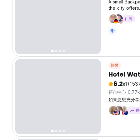
A small Backpac
the city offers
international 
住宿
and social hou
旅舍
Hotel Wa
6.2
好
(153
距市中心 0.77
如果您想充分享受在
5+ 