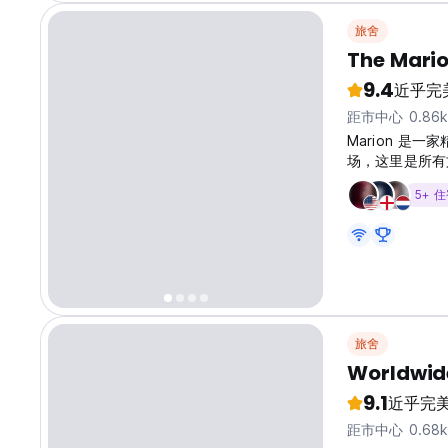
旅舍
The Mari
9.4
近乎完
距市中心 0.86
Marion 
场，这里是所有
都度过难忘的时
5+ 
望您在时尚、轻
的景色，或者与
费、无限制的 
巾。 接待处每天
话。...
旅舍
Worldwid
9.1
近乎完
距市中心 0.68