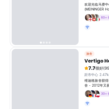
欢迎光临马赛中
(MEININGER H
Joliette)
60+
惊叹于 Le Muc
旅舍
Vertigo H
7.7
很好
(9
距市中心 2.47
维迪格旅舍获得多
舍 - 2012
vieux port
30+
营业，你可以在这
port) 位
的马赛圣母教堂