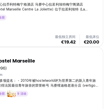
心拉乔利特梅宁格酒店 马赛中心拉若利埃特梅宁阁酒店
otel Marseille Centre La Joliette) 位于拉若利埃特 (La
 区，位于该市旧港 (Old Port) 的北部。从酒店的中心位置出发，您可以
 住宿
em、La
最低独立房间
最低床位
€19.42
€20.00
ostel Marseille
996)
km
项提名： - 2010年被hostelworld评为世界第二的新入青年旅
年又获得法国最佳青年旅舍的荣誉称号 马赛维迪格老港分店 (vertigo
) 刚经过重新整修, 维迪格市中心店 (vertigo centre) 则是3年前开始
 住宿
9 活动
里找到你第二个家的感觉！ 维迪格老港店分店 (vertigo vieux
于老港地区，步行就可到达海滩，酒吧，俱乐部，商业中心，以及最著名
。 旅社由两栋老式建筑物构成，让你感觉置身在舒适现代的氛围