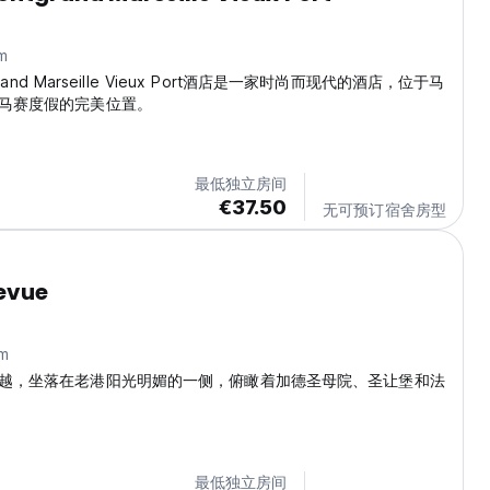
m
tgrand Marseille Vieux Port酒店是一家时尚而现代的酒店，位于马
马赛度假的完美位置。
最低独立房间
€37.50
无可预订宿舍房型
levue
m
越，坐落在老港阳光明媚的一侧，俯瞰着加德圣母院、圣让堡和法
最低独立房间