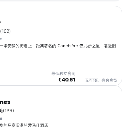
r
(102)
m
条安静的街道上，距离著名的 Canebière 仅几步之遥，靠近旧
最低独立房间
€40.61
无可预订宿舍房型
rmes
美
(139)
m
华的马赛旧港的爱马仕酒店