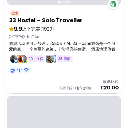
旅舍
33 Hostel - Solo Traveller
9.9
近乎完美
(1929)
距市中心 6.21km
旅游活动许可证号码：25808 / AL 33 Hostel旅馆是一个可
爱的家，一个美丽的建筑，非常漂亮的住宿。 酒店地理位置
优越，位于Ferrel中心，靠近Almagreira美丽的海滩，Pico
20+ 住宿
35 活动
da Mota和Baleal。这是一个冲浪的好地方，或只是享受阳光
和海滩。费勒尔是一个可爱的村庄，当地人收到了所有经过的
外国人。佩尼切市非常了解美妙的海滩，最重要的是成为“波
浪之都”。 冲浪者会感觉很好，所有的海滩都在一分钟之外，
最低床位
有特殊的冲浪条件。 Berlengas岛和'Cabo Carvoeiro'是主
€20.00
无可预订独立房间
要的历史参考。非常接近的还有Serra...