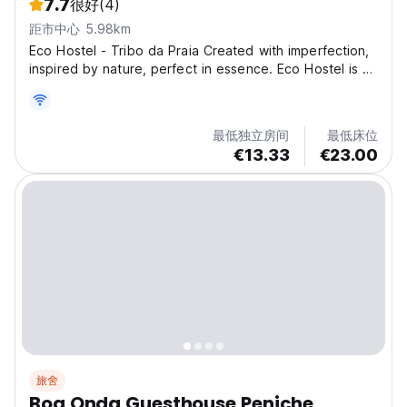
7.7
很好
(4)
距市中心 5.98km
Eco Hostel - Tribo da Praia Created with imperfection,
inspired by nature, perfect in essence. Eco Hostel is a
cozy little spot in the center of Ferrel, perfect for
those who love the sea, nature, and the energy of
surf. With a warm and sustainable atmosphere,...
最低独立房间
最低床位
€13.33
€23.00
旅舍
Boa Onda Guesthouse Peniche