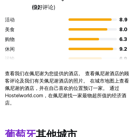
很好
(92 评论)
活动
8.9
美食
8.0
购物
6.3
休闲
9.2
运输
6.9
景点
8.0
查看我们在佩尼谢为您提供的酒店。 查看佩尼谢酒店的顾
文化
7.5
客评论及我们有关佩尼谢酒店的照片。 在城市地图上查看
夜生活
佩尼谢的酒店，并在自己喜欢的位置预订一家。 通过
7.2
Hostelworld.com，在佩尼谢找一家最物超所值的经济酒
物有所值
8.9
店。
葡萄牙
其他城市