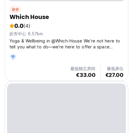
旅舍
Which House
0.0
(4)
距市中心 6.57km
Yoga & Wellbeing in @Which-House We’re not here to
tell you what to do—we’re here to offer a space
where you can simply be. Our WHICH HOUSE is
designed to inspire, support, and reconnect you with
your true self. Morning Yoga and Surf Sessions,
最低独立房间
最低床位
evening Ceremonies...
€33.00
€27.00