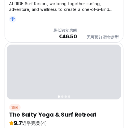
At RIDE Surf Resort, we bring together surfing,
adventure, and wellness to create a one-of-a-kind
experience in Peniche, one of Europe’s most iconic
surf destinations. Whether you’re a surfer, an active
family, or someone seeking unforgettable moments in...
最低独立房间
€46.50
无可预订宿舍房型
旅舍
The Salty Yoga & Surf Retreat
9.7
近乎完美
(4)