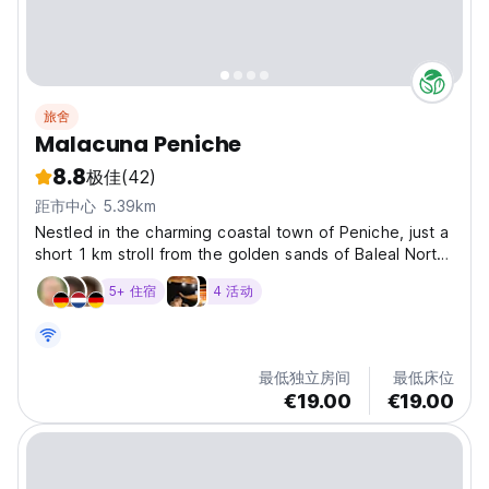
旅舍
Malacuna Peniche
8.8
极佳
(42)
距市中心 5.39km
Nestled in the charming coastal town of Peniche, just a
short 1 km stroll from the golden sands of Baleal North
Beach, Malacuna Peniche invites guests to enjoy a
5+ 住宿
4 活动
relaxing and vibrant retreat. This inviting
accommodation boasts a seasonal outdoor swimming...
最低独立房间
最低床位
€19.00
€19.00