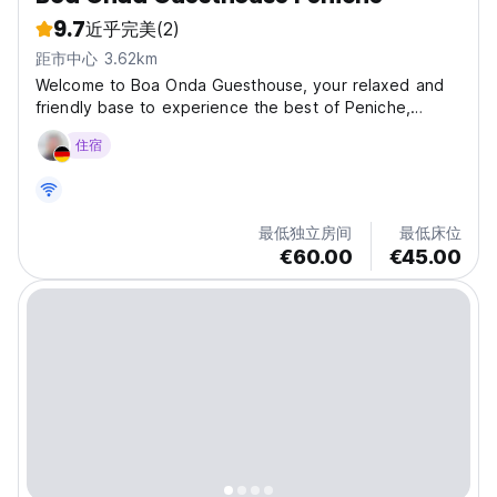
9.7
近乎完美
(2)
距市中心 3.62km
Welcome to Boa Onda Guesthouse, your relaxed and
friendly base to experience the best of Peniche,
Portugal's stunning Silver Coast! We're more than just a
住宿
place to sleep; we're a community hub where surf
enthusiasts, yoga lovers, and travelers seeking
authentic...
最低独立房间
最低床位
€60.00
€45.00