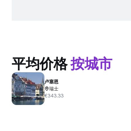
平均价格
按城市
卢塞恩
瑞士
€343.33