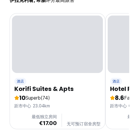
伊拉克利翁, 希腊
评分最高旅舍
酒店
酒店
Korifi Suites & Apts
Hotel P
10
8.6
Superb
(74)
Fabu
距市中心 23.04km
距市中心 0.
最低独立房间
最
€17.00
无可预订宿舍房型