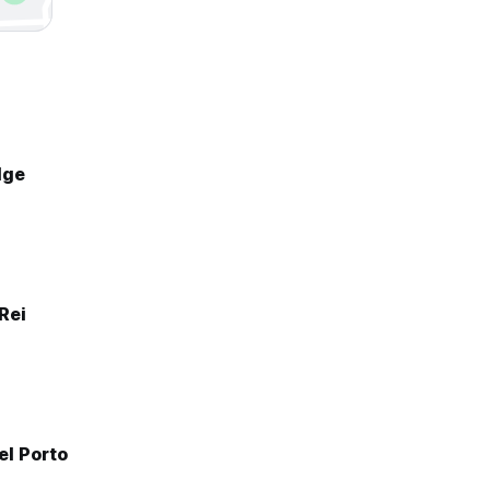
dge
Rei
el Porto