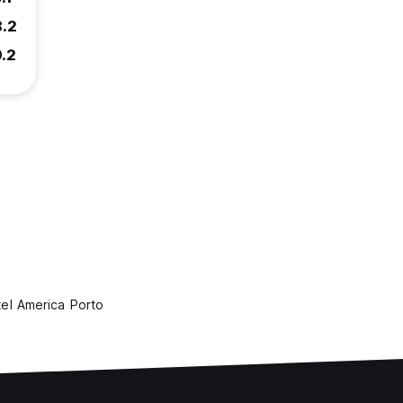
8.2
9.2
el America Porto