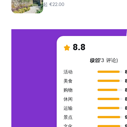
起 €22.00
8.8
极佳
(2273 评论)
活动
美食
购物
休闲
运输
景点
9
文化
9