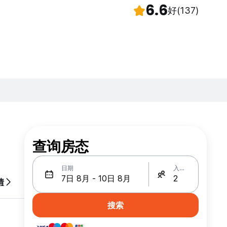
6.6
好
(137)
查询房态
日期
入住人数
情
搜索