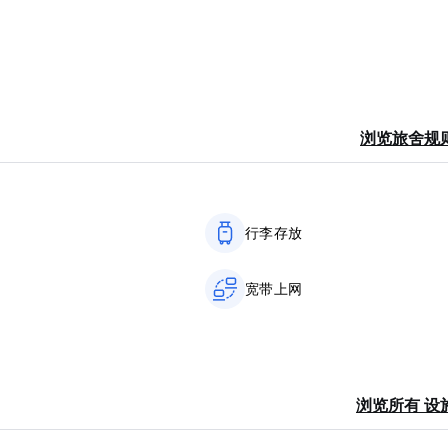
浏览旅舍规
行李存放
宽带上网
浏览所有 设