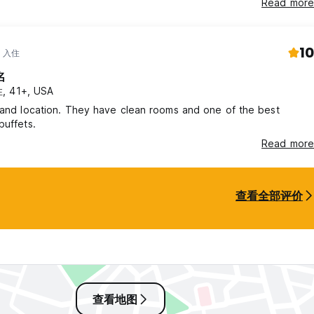
Read more
10
年 入住
名
, 41+, USA
 and location. They have clean rooms and one of the best
buffets.
Read more
查看全部评价
查看地图