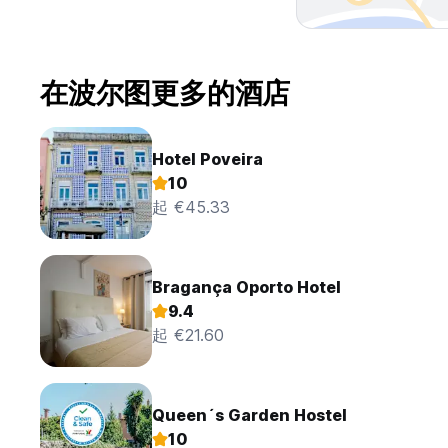
在波尔图更多的酒店
Hotel Poveira
10
起 €45.33
Bragança Oporto Hotel
9.4
起 €21.60
Queen´s Garden Hostel
10