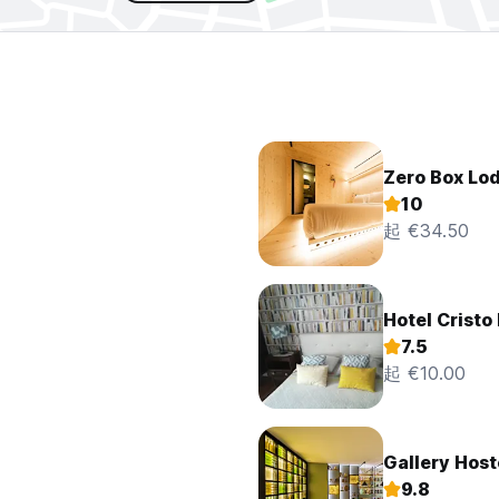
Zero Box Lo
10
起 €34.50
Hotel Cristo 
7.5
起 €10.00
Gallery Host
9.8