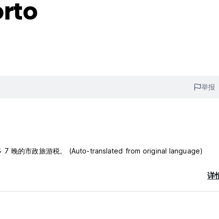
rto
举报
政旅游税。 (Auto-translated from original language)
详