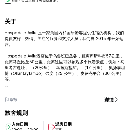
提前4天以上预订可免费取消。
关于
Hospedaje Ayllu 是一家为国内和国际游客提供住宿的机构，我们
提供友好、热情、关注的服务和支持人员，我们自 2015 年开始运
营。
Hospedaje Ayllu酒店位于乌鲁班巴圣谷，距离库斯科市57公里，
距离马丘比丘50公里，距离这里可以参观多个旅游景点，例如：马
里考古遗址。 （20公里），马拉斯盐矿。 （17 公里）、奥扬泰坦
博（Ollantaytambo）强度（25 公里）、皮萨克平台（30 公里）
等。
客房设有私人和共用浴室，设计有大窗户，可以俯瞰田野和山脉，
床是用当地材料制成的，地板是陶瓷的，不需要暖气，因为所有房
详情
举报
间都可以俯瞰外面，而且天气温暖。
旅舍规则
Hospedaje Ayllu 的政策和条件：
入住日期
退房日期
入住时间为07:00至18:00。
12:00 - 20:00
直到