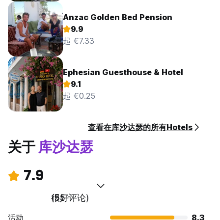
Anzac Golden Bed Pension
9.9
起 €7.33
Ephesian Guesthouse & Hotel
9.1
起 €0.25
查看在库沙达瑟的所有Hotels
关于
库沙达瑟
7.9
很好
(55 评论)
活动
8.3