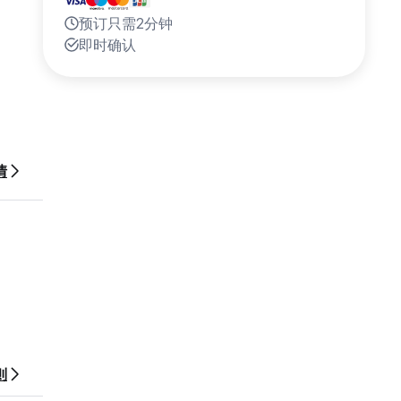
预订只需2分钟
即时确认
情
则