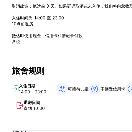
取消政策：抵达前 3 天。如果延迟取消或未入住，我们将向您收
入住时间为 14:00 至 23:00
10点前退房
抵达时使用现金、信用卡和借记卡付款
含税
不提供早餐
一般的：
接待时间 12:00 至 00:00
旅舍规则
没有宵禁
不准带宠物 (Auto-translated from original language)
入住日期
可接待儿童
不接受信用卡
14:00 - 23:00
退房日期
直到 10:00