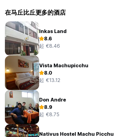
在马丘比丘更多的酒店
Inkas Land
8.6
起 €8.46
Vista Machupicchu
8.0
起 €13.12
Don Andre
8.9
起 €8.75
Nativus Hostel Machu Picchu