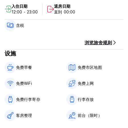
Check in from 12:00 to 23:00
入住日期
退房日期
Check out before 9:00
12:00 - 23:00
直到 00:00
Payment upon arrival in cash, credit and debit card
含税
Taxes included
Breakfast included
浏览旅舍规则
General:
设施
Reception Hours 05:00 to 23:00
免费早餐‎
免费市区地图
Animals are not permitted
免费WiFi
免费上网
免费行李寄存
行李存放
客房整理
前台（限时）