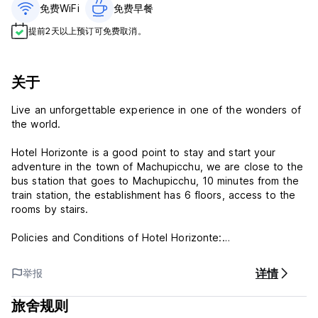
免费WiFi
免费早餐‎
提前2天以上预订可免费取消。
关于
Live an unforgettable experience in one of the wonders of
the world.
Hotel Horizonte is a good point to stay and start your
adventure in the town of Machupicchu, we are close to the
bus station that goes to Machupicchu, 10 minutes from the
train station, the establishment has 6 floors, access to the
rooms by stairs.
Policies and Conditions of Hotel Horizonte:
Cancellation Policy: 1 day before arrival. In case of late
详情
举报
cancellation or No Show, you will be charged for the first
night of your stay.
旅舍规则