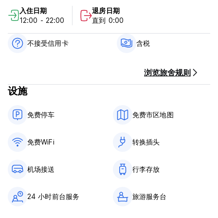
入住日期
退房日期
人员 - 我们的房子里没有外部工作人员；您将遇到的所有人都是我
12:00 - 22:00
直到 0:00
们的家人，并且大多数人都住在我们家里。
氛围 - 这种家庭氛围不是每家酒店或混合民宿酒店都能找到的，欢
不接受信用卡
含税
迎入住并加入我们的大家庭。
我们关心的不仅仅是您在这里的住宿 - 我们随时准备帮助您找到轻
浏览旅舍规则
松安全地抵达或离开我们家的交通服务
设施
来和我们一起住，成为我们家庭和社区的一部分！
免费停车
免费市区地图
蓝云酒店提供：早餐、覆盖各处的 WiFi、前台保险箱、客房服务、
洗衣服务、票务和旅游咨询台、免费行李寄存处、自行车、摩托
车、汽车和船只租赁、机场接机和接送服务服务。
免费WiFi
转换插头
(Auto-translated from original language)
机场接送
行李存放
24 小时前台服务
旅游服务台