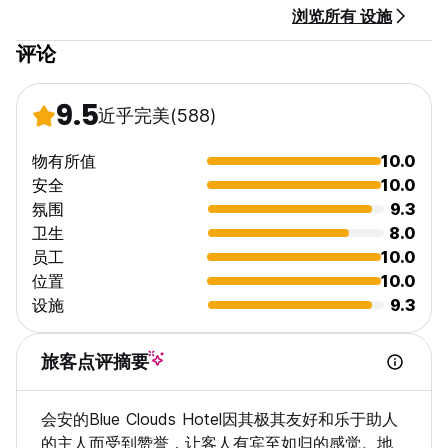
浏览所有 设施
评论
9.5
近乎完美
(588)
物有所值
10.0
安全
10.0
氛围
9.3
卫生
8.0
员工
10.0
位置
10.0
设施
9.3
旅客点评摘要
会安的Blue Clouds Hotel因其极其友好和乐于助人
的主人而受到赞誉，让客人有宾至如归的感觉。地