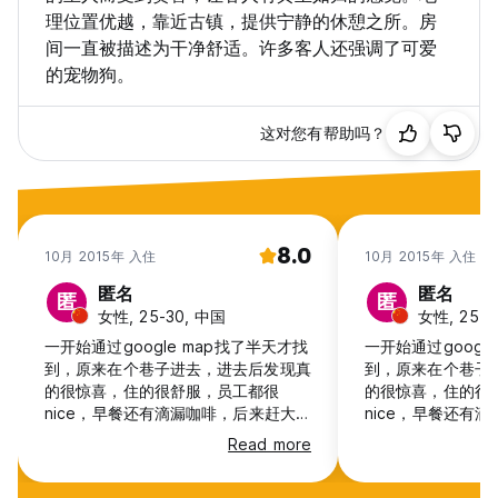
理位置优越，靠近古镇，提供宁静的休憩之所。房
间一直被描述为干净舒适。许多客人还强调了可爱
的宠物狗。
这对您有帮助吗？
8.0
10月 2015年 入住
10月 2015年 入住
匿名
匿名
匿
匿
女性, 25-30, 中国
女性, 25-3
一开始通过google map找了半天才找
一开始通过googl
到，原来在个巷子进去，进去后发现真
到，原来在个巷子
的很惊喜，住的很舒服，员工都很
的很惊喜，住的很
nice，早餐还有滴漏咖啡，后来赶大巴
nice，早餐还有
时，还是前台美女摩托顺带送我过去
时，还是前台美女
Read more
的，太好了
的，太好了