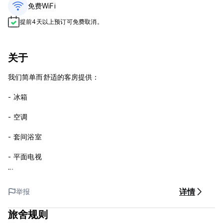
免费WiFi
提前4天以上预订可免费取消。
关于
我们简单而舒适的客房提供：
- 冰箱
- 空调
- 套间浴室
- 平面电视
- 衣柜空间
详情
举报
- 提供毛巾和洗漱用品
旅舍规则
那么这个小地方有何特别之处：