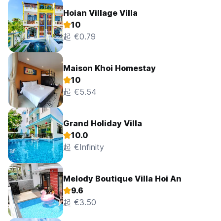
Hoian Village Villa
10
起 €0.79
Maison Khoi Homestay
10
起 €5.54
Grand Holiday Villa
10.0
起 €Infinity
Melody Boutique Villa Hoi An
9.6
起 €3.50