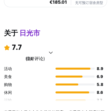
€185.01
无可预订宿舍房型
关于
日光市
7.7
很好
(34 评论)
活动
8.9
美食
6.9
购物
5.8
休闲
8.6
运输
7.7
景点
9.6