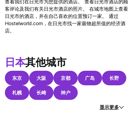
查看我们在日光市为您提供的酒店。 查看日光市酒店的顾
文化
9.4
客评论及我们有关日光市酒店的照片。 在城市地图上查看
夜生活
日光市的酒店，并在自己喜欢的位置预订一家。 通过
4.3
Hostelworld.com，在日光市找一家最物超所值的经济酒
物有所值
8.4
店。
日本
其他城市
东京
大阪
京都
广岛
长野
札幌
长崎
神户
显示更多