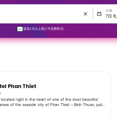
日期
提前2天以上预订可免费取消。
el Phan Thiet
m
 located right in the heart of one of the most beautiful
areas of the seaside city of Phan Thiet – Binh Thuan, just
om Doi Duong Beach, making it very convenient for guests
ea. With blue seas – white...