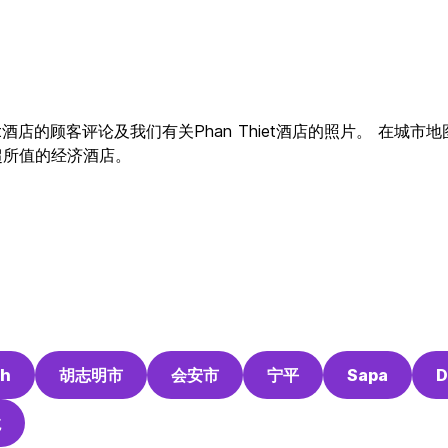
hiet酒店的顾客评论及我们有关Phan Thiet酒店的照片。 在城
家最物超所值的经济酒店。
nh
胡志明市
会安市
宁平
Sapa
D
龙