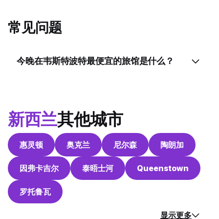
常见问题
今晚在韦斯特波特最便宜的旅馆是什么？
新西兰
其他城市
惠灵顿
奥克兰
尼尔森
陶朗加
因弗卡吉尔
泰晤士河
Queenstown
罗托鲁瓦
显示更多