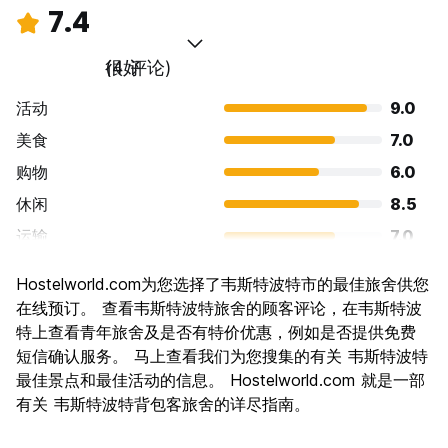
7.4
很好
(4 评论)
活动
9.0
美食
7.0
购物
6.0
休闲
8.5
运输
7.0
景点
7.5
Hostelworld.com为您选择了韦斯特波特市的最佳旅舍供您
文化
7.5
在线预订。 查看韦斯特波特旅舍的顾客评论，在韦斯特波
夜生活
特上查看青年旅舍及是否有特价优惠，例如是否提供免费
6.0
短信确认服务。 马上查看我们为您搜集的有关 韦斯特波特
物有所值
8.0
最佳景点和最佳活动的信息。 Hostelworld.com 就是一部
有关 韦斯特波特背包客旅舍的详尽指南。