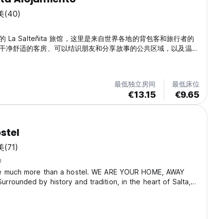
美
(40)
m
 La Salteñita 旅馆，这里是来自世界各地的背包客和旅行者的
干净舒适的客房、可以结识朋友和分享故事的公共区域，以及温馨
们靠近主要的旅游景点，并提供一个舒适的空间，让您在探索阿根
。无论您是独自旅行、与朋友一起旅行还是与伴侣一起旅行，在
ita，您都会感到宾至如归。我们期待让您的住宿难忘！ (Auto-
最低独立房间
最低床位
m original language)
€13.15
€9.65
stel
美
(71)
m
e much more than a hostel. WE ARE YOUR HOME, AWAY
rounded by history and tradition, in the heart of Salta,
located. An Urban Oasis to rest and share with others
on our patios and common areas, connect...