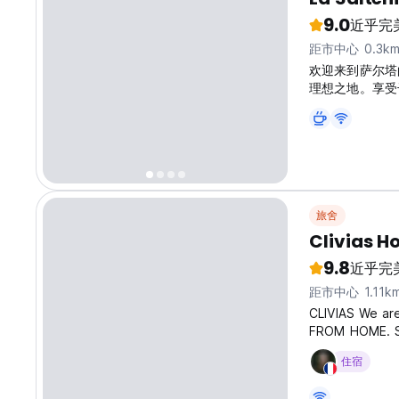
9.0
近乎完
距市中心 0.3k
欢迎来到萨尔塔的
理想之地。享受
安全的氛围。我
廷北部之后休息
La Salteñ
translated fro
旅舍
Clivias Ho
9.8
近乎完
距市中心 1.11k
CLIVIAS We ar
FROM HOME. Sur
our hostel is 
住宿
guests. Relax 