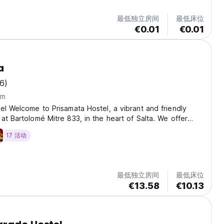
最低独立房间
最低床位
€0.01
€0.01
a
6)
km
el Welcome to Prisamata Hostel, a vibrant and friendly
at Bartolomé Mitre 833, in the heart of Salta. We offer
 need for a comfortable and fun stay, with all rates
17 活动
high-speed internet. Facilities The...
最低独立房间
最低床位
€13.58
€10.13