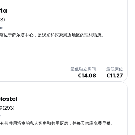
lta
98)
km
店位于萨尔塔中心，是观光和探索周边地区的理想场所。
最低独立房间
最低床位
€14.08
€11.27
Hostel
美
(293)
m
e旅馆设有带共用浴室的私人客房和共用厨房，并每天供应免费早餐。