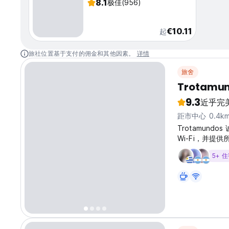
8.1
极佳
(956)
€10.11
起
旅社位置基于支付的佣金和其他因素。
详情
旅舍
Trotamun
9.3
近乎完
距市中心 0.4k
Trotamun
Wi-Fi，并提
5+ 