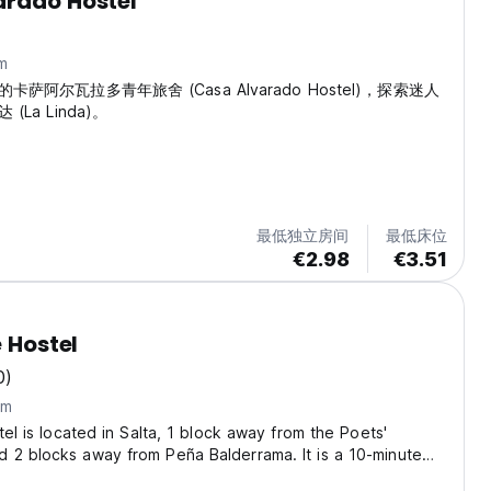
arado Hostel
m
萨阿尔瓦拉多青年旅舍 (Casa Alvarado Hostel)，探索迷人
La Linda)。
最低独立房间
最低床位
€2.98
€3.51
e Hostel
0)
km
tel is located in Salta, 1 block away from the Poets'
 2 blocks away from Peña Balderrama. It is a 10-minute
alacio Galerias and offers a tourist information desk and