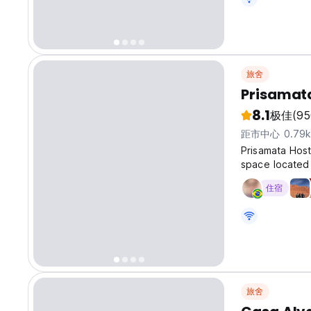
旅舍
Prisamat
8.1
极佳
(95
距市中心 0.79
Prisamata Host
space located 
everything you
住宿
including free 
旅舍