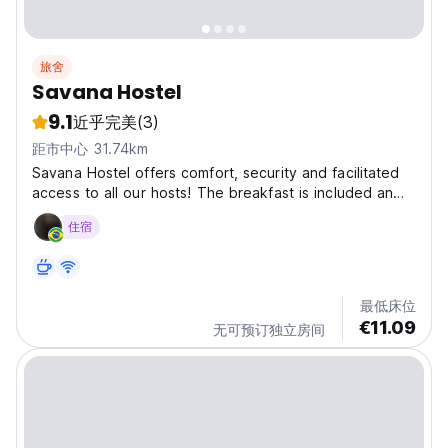
旅舍
Savana Hostel
9.1
近乎完美
(3)
距市中心 31.74km
Savana Hostel offers comfort, security and facilitated
access to all our hosts! The breakfast is included an
offers milk, coffee, mixed eggs, fresh cheese, bread,
住宿
juice, Brazilian cake and fresh fruits. Linens and shower
towel are provided with no extra charges....
最低床位
€11.09
无可预订独立房间