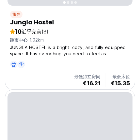
旅舍
Jungla Hostel
10
近乎完美
(3)
距市中心 1.02km
JUNGLA HOSTEL is a bright, cozy, and fully equipped
space. It has everything you need to feel as
comfortable as at home, with an excellent location near
the main avenue of Alto Paraíso. You can walk to the
town center where bars, restaurants, pharmacies,...
最低独立房间
最低床位
€16.21
€15.35