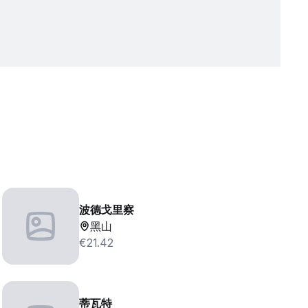
波德戈里察
黑山
€21.42
蒂瓦特