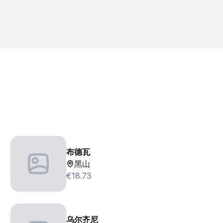
布德瓦
黑山
€18.73
乌尔齐尼