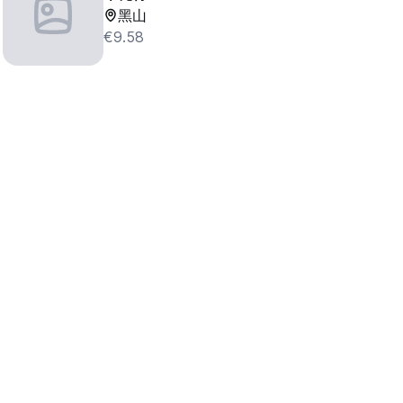
黑山
€9.58