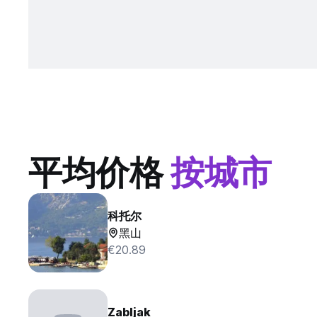
平均价格
按城市
科托尔
黑山
€20.89
Zabljak