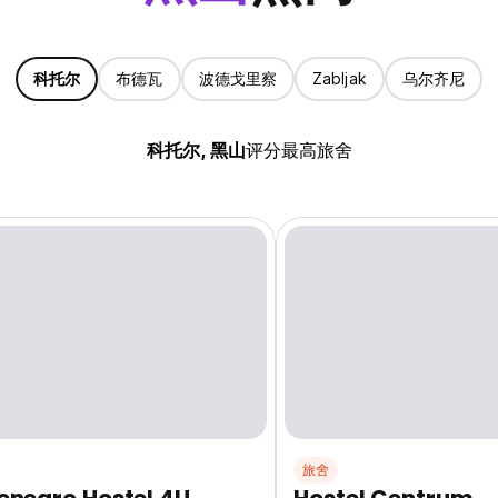
科托尔
布德瓦
波德戈里察
Zabljak
乌尔齐尼
科托尔, 黑山
评分最高旅舍
旅舍