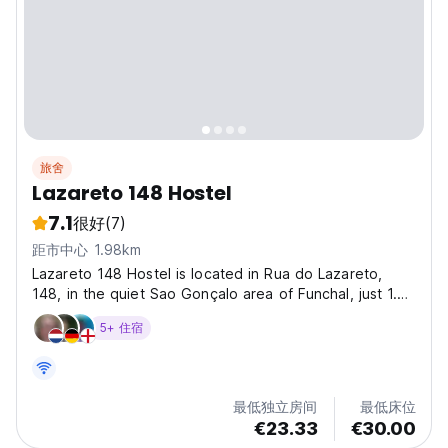
旅舍
Lazareto 148 Hostel
7.1
很好
(7)
距市中心 1.98km
Lazareto 148 Hostel is located in Rua do Lazareto,
148, in the quiet Sao Gonçalo area of ​​Funchal, just 1.8
km from the city center. This hostel offers an excellent
5+ 住宿
location for exploring the region, with points of interest
such as Praia do Almirante Reis...
最低独立房间
最低床位
€23.33
€30.00