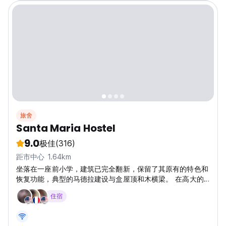
旅舍
Santa Maria Hostel
9.0
极佳
(316)
距市中心 1.64km
坐落在一座前小学，建筑已完全翻新，保留了其原有的特色和
恢复功能，典型的马德拉建设与盒屋顶和木横梁。 在高大的
城墙维持以及原有的瓷砖和木地板的一部分。 它的现代化设
住宿
施，装饰高档的/休闲的风格，提供舒适和高品质的住宿。 房
间范围从私人（的ensuites和双胞胎），以宿舍为八人，完成
与获得大型现代化浴室和热水淋浴24小时。 我们有一个女宿