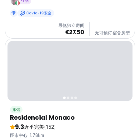
住宿
language)
Covid-19安全
最低独立房间
€27.50
无可预订宿舍房型
旅馆
Residencial Monaco
9.3
近乎完美
(152)
距市中心 1.78km