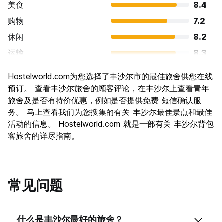
美食
8.4
购物
7.2
休闲
8.2
运输
8.3
景点
8.6
Hostelworld.com为您选择了丰沙尔市的最佳旅舍供您在线
文化
7.9
预订。 查看丰沙尔旅舍的顾客评论，在丰沙尔上查看青年
夜生活
旅舍及是否有特价优惠，例如是否提供免费 短信确认服
6.7
务。 马上查看我们为您搜集的有关 丰沙尔最佳景点和最佳
物有所值
8.5
活动的信息。 Hostelworld.com 就是一部有关 丰沙尔背包
客旅舍的详尽指南。
常见问题
什么是丰沙尔最好的旅舍？