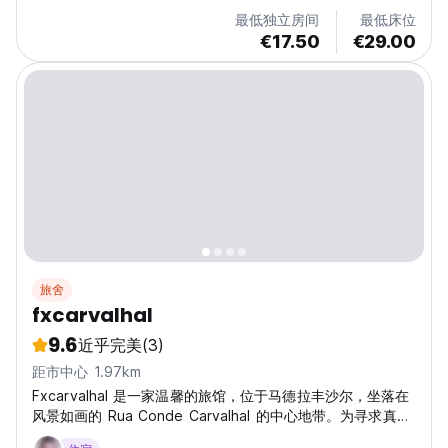
舍和混合宿舍，配备有旨在提供最大的舒适度集成了储物柜，
最低独立房间
最低床位
个人阅读灯和电源插座上下铺。 到房间的访问是由电子卡保
€17.50
€29.00
险。 包括床单和也有租要求毛巾和洗衣服务的可能性。 圣玛
丽亚旅馆设有一个大型的公共客厅，舒适的沙发，扶手椅和电
视。...
旅舍
fxcarvalhal
9.6
近乎完美
(3)
距市中心 1.97km
Fxcarvalhal 是一家温馨的旅馆，位于马德拉丰沙尔，坐落在
风景如画的 Rua Conde Carvalhal 的中心地带。为寻求真实
体验的旅客提供舒适的住宿。(Auto-translated from original