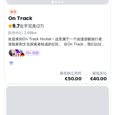
旅舍
On Track
9.7
近乎完美
(27)
距市中心 2.66km
欢迎来到On Track Hostel！这里属于一个由漫游癖旅行者、
冒险家和文化探索者组成的社区。 在On Track，我们以社区
形式提供经济实惠的住宿，同时不牺牲舒适度和质量。我们不
10+ 住宿
仅仅是一张床垫和一个淋浴间……我们是一个安全舒适的休息
场所，一个让你与新朋友一起踏上下一次冒险的地方，一个了
解你需要工作和娱乐空间的地方，一个培养终生回忆和持久友
谊的地方。 我们喜欢把来自世界各地志同道合的旅行者聚集
最低独立房间
最低床位
在一起！ On Track Hostel酒店位于马德拉岛的首府丰沙
€50.00
€40.00
尔。 我们距离市中心仅3公里，酒店大门外就有一个巴士站，
这使其成为开启每次冒险的理想场所。...