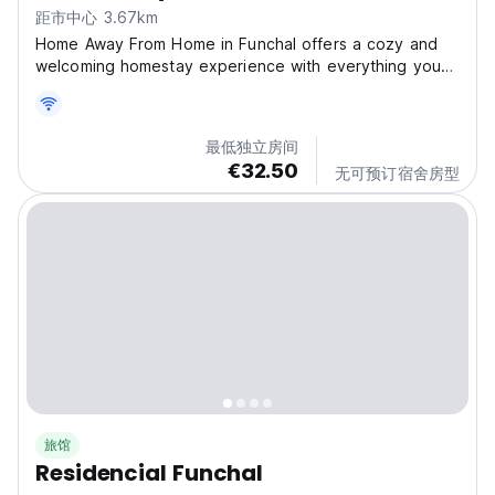
距市中心 3.67km
Home Away From Home in Funchal offers a cozy and
welcoming homestay experience with everything you
need for a relaxing stay. Guests can enjoy free WiFi
throughout the property, ensuring you stay connected
during your visit. Free luggage storage is available...
最低独立房间
€32.50
无可预订宿舍房型
旅馆
Residencial Funchal