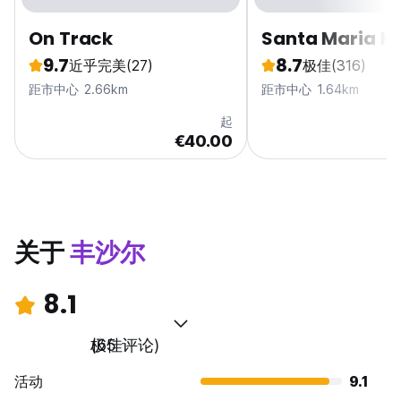
On Track
Santa Maria Ho
9.7
8.7
近乎完美
(27)
极佳
(316)
距市中心 2.66km
距市中心 1.64km
起
€40.00
关于
丰沙尔
8.1
极佳
(65 评论)
活动
9.1