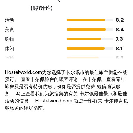
很好
(17 评论)
活动
8.2
美食
8.4
购物
7.3
休闲
8.1
运输
6.8
景点
7.8
Hostelworld.com为您选择了卡尔佩市的最佳旅舍供您在线
文化
6.7
预订。 查看卡尔佩旅舍的顾客评论，在卡尔佩上查看青年
夜生活
旅舍及是否有特价优惠，例如是否提供免费 短信确认服
7.4
务。 马上查看我们为您搜集的有关 卡尔佩最佳景点和最佳
物有所值
8.4
活动的信息。 Hostelworld.com 就是一部有关 卡尔佩背包
客旅舍的详尽指南。