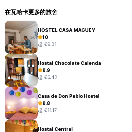
在瓦哈卡更多的旅舍
HOSTEL CASA MAGUEY
10
起 €9.31
Hostal Chocolate Calenda
9.9
起 €6.42
Casa de Don Pablo Hostel
9.8
起 €11.17
Hostal Central