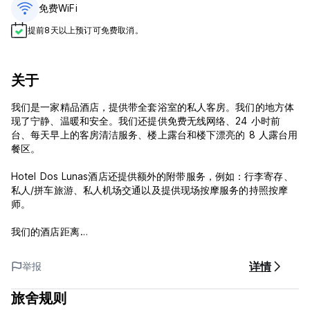
免费WiFi
提前8天以上预订可免费取消。
关于
我们是一家精品酒店，提供带全套浴室的私人客房。我们的地方体
现了宁静、温暖和安全。我们还提供免费无线网络、24 小时前
台、每天早上的客房清洁服务、楼上露台和楼下漂亮的 8 人露台用
餐区。
Hotel Dos Lunas酒店还提供额外的附带服务，例如：行李寄存、
私人/拼车旅游、私人机场交通以及提供现场按摩服务的持照按摩
师。
我们的酒店距离
- 埃尔塞罗福廷 + 埃尔米拉多
- Guelaguetza 礼堂
详情
举报
- 舞蹈广场
- 拉索莱达大教堂
旅舍规则
- 索卡洛