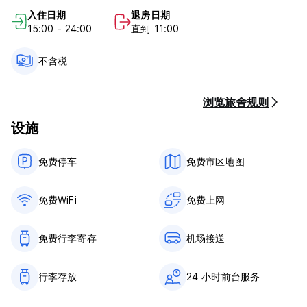
- 大教堂
入住日期
退房日期
- 圣多明各神庙
15:00 - 24:00
直到 11:00
- 植物园
- 埃尔拉诺公园
- 梅尔卡多·贝尼托·华雷斯
不含税
- 11 月 20 日市场
- 梅尔卡多·桑切斯·帕斯夸斯
浏览旅舍规则
我们距离镇上一些最好的餐厅也只有几个街区。
设施
政策和条件：
免费停车
免费市区地图
15:00 入住
11:00 退房
免费WiFi
免费上网
- 取消 - 客人最多可在抵达日期前 7 个工作日取消预订并退回第一
晚押金
- 未入住 - 如果客人未入住，我们将不会退还其第一晚押金
免费行李寄存
机场接送
- 付款方式 - 现金和信用卡/借记卡（将收取 5% 的交易费）
- 押金支付 - 酒店将在您抵达前收取第一晚的住宿费 (Auto-
行李存放
24 小时前台服务
translated from original language)