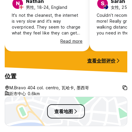
Nathan
Sarah
N
S
男性, 18-24, England
女性, 25-30,
It's not the cleanest, the internet
Couldn’t recomme
is very slow and it's way
more! Really great
overpriced. They seem to charge
walking distance
what they feel like they can get
you need in the ci
away with based on other hotels
street and you fe
Read more
in the area, as opposed to what
down the surroun
they offer. The front gate can
night. Staff were
only be opened by staff on the
and accommodati
查看全部评价
desk, which isn't very safe. If
when we had que
there were to be a fire, I have no
were really clean
idea how you'd supposed to be
peaceful and the
位置
able to get out.
great view at nig
staff were especi
M.Bravo 404 col. centro, 瓦哈卡, 墨西哥
refrigerated foo
距市中心 0.6km
had leftovers :)
查看地图