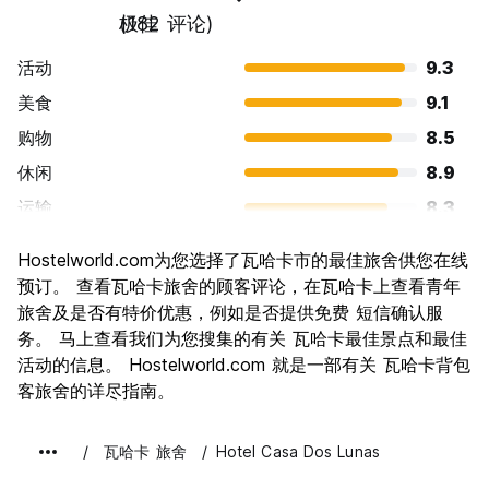
极佳
(182 评论)
活动
9.3
美食
9.1
购物
8.5
休闲
8.9
运输
8.3
景点
9.2
Hostelworld.com为您选择了瓦哈卡市的最佳旅舍供您在线
文化
9.6
预订。 查看瓦哈卡旅舍的顾客评论，在瓦哈卡上查看青年
夜生活
旅舍及是否有特价优惠，例如是否提供免费 短信确认服
7.7
务。 马上查看我们为您搜集的有关 瓦哈卡最佳景点和最佳
物有所值
9.0
活动的信息。 Hostelworld.com 就是一部有关 瓦哈卡背包
客旅舍的详尽指南。
瓦哈卡 旅舍
Hotel Casa Dos Lunas