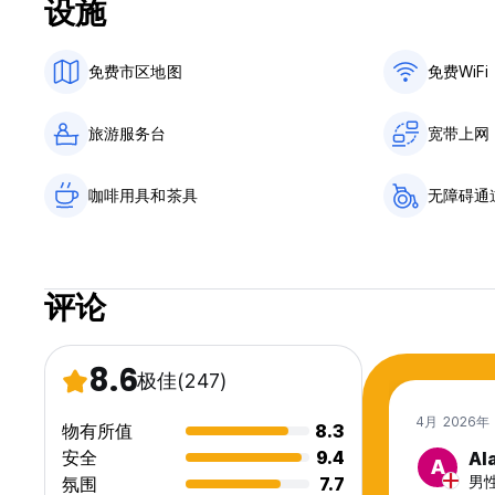
设施
免费市区地图
免费WiFi
旅游服务台
宽带上网
咖啡用具和茶具
无障碍通
评论
8.6
极佳
(247)
4月 2026年
物有所值
8.3
安全
9.4
Al
A
男性,
氛围
7.7