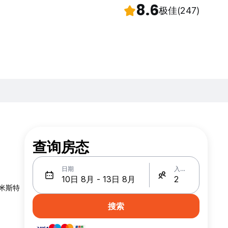
8.6
极佳
(247)
查询房态
日期
入住人数
拉米斯特
搜索