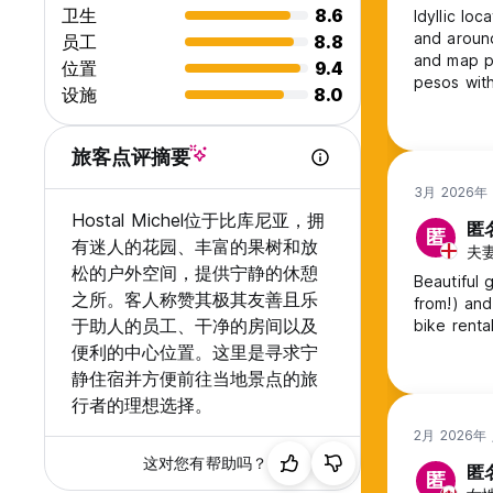
卫生
8.6
Idyllic lo
and around
员工
8.8
and map pr
位置
9.4
pesos with
设施
8.0
Internet s
gardens. 
recommenda
旅客点评摘要
3月 2026年
Hostal Michel位于比库尼亚，拥
匿
匿
有迷人的花园、丰富的果树和放
夫妻,
松的户外空间，提供宁静的休憩
Beautiful 
之所。客人称赞其极其友善且乐
from!) and
于助人的员工、干净的房间以及
bike rental
便利的中心位置。这里是寻求宁
静住宿并方便前往当地景点的旅
行者的理想选择。
2月 2026年
这对您有帮助吗？
匿
匿