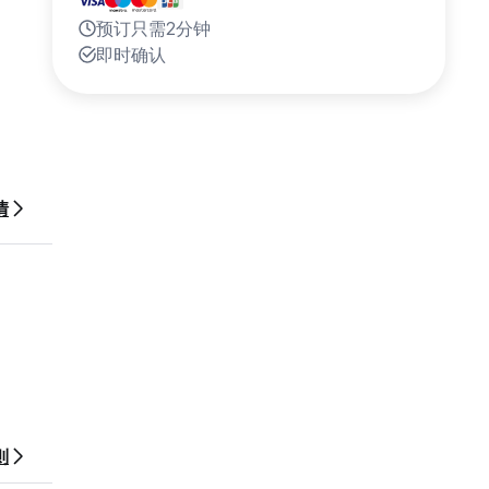
预订只需2分钟
即时确认
情
则