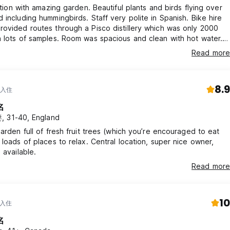
cation with amazing garden. Beautiful plants and birds flying over
 including hummingbirds. Staff very polite in Spanish. Bike hire
ovided routes through a Pisco distillery which was only 2000
 lots of samples. Room was spacious and clean with hot water.
peeds were fast and reliable throughout the property and
Read more
The kitchen was also well equipped. Booked on a
tion and it lived up to the hype.
8.9
 入住
名
 31-40, England
garden full of fresh fruit trees (which you’re encouraged to eat
 loads of places to relax. Central location, super nice owner,
 available.
Read more
10
 入住
名