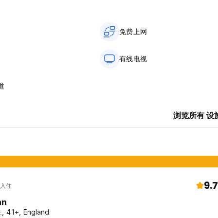
免费上网
有线电视
道
浏览所有 设
9.7
 入住
an
 41+, England