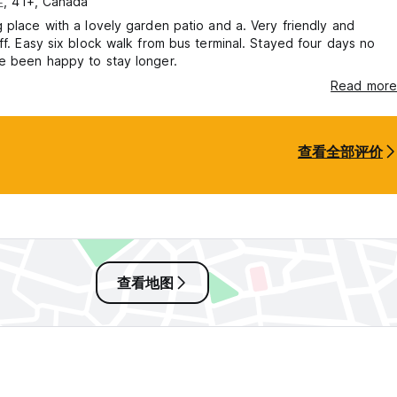
, 41+, Canada
 place with a lovely garden patio and a. Very friendly and
ed four days no
e been happy to stay longer.
Read more
查看全部评价
查看地图