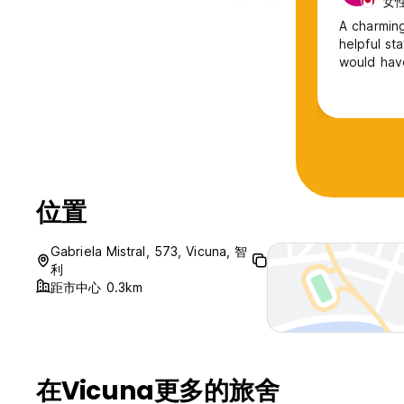
女性
A charming
helpful staff. Easy six block walk from bus terminal. Stay
would hav
位置
Gabriela Mistral, 573, Vicuna, 智
利
距市中心 0.3km
在Vicuna更多的旅舍