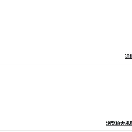
详
language)
浏览旅舍规