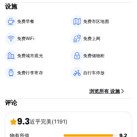
设施
我们的 4 个优先事项：
--超级友好的员工
--干净的房间和浴室
免费早餐‎
免费市区地图
--服务好，性价比高
--永远不要让客人不高兴
免费WiFi
免费上网
警告 - 在许多情况下，出租车司机试图说服旅客前往其他旅馆，在
那里他们可以获得佣金。如果您通过我们预订，我们会为您提供房
间；如果没有预订，我们总是为未提前预订的旅客保留一些床位。
免费城市观光
免费储物柜
(Auto-translated from original language)
免费行李寄存
自行车停放
浏览所有 设施
评论
9.3
近乎完美
(1191)
物有所值
9.2