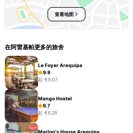
good. We also go
Would 100% rec
查看地图
在阿雷基帕更多的旅舍
Le Foyer Arequipa
9.9
起 €9.07
Mango Hostel
9.7
起 €6.28
Marlon's House Arequipa