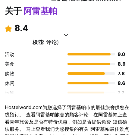
关于
阿雷基帕
8.4
极佳
(272 评论)
活动
9.0
美食
8.9
购物
7.8
休闲
8.6
运输
7.7
景点
8.8
Hostelworld.com为您选择了阿雷基帕市的最佳旅舍供您在
文化
9.0
线预订。 查看阿雷基帕旅舍的顾客评论，在阿雷基帕上查
夜生活
看青年旅舍及是否有特价优惠，例如是否提供免费 短信确
7.5
认服务。 马上查看我们为您搜集的有关 阿雷基帕最佳景点
物有所值
8.4