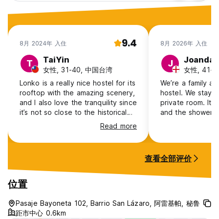
9.4
8月 2024年 入住
8月 2026年 入住
TaiYin
Joanda
T
J
女性, 31-40, 中国台湾
女性, 41+, 
Lonko is a really nice hostel for its
We’re a family an
rooftop with the amazing scenery,
hostel. We stayed
and I also love the tranquility since
private room. It 
it’s not so close to the historical
and the shower h
area, however, the best is the
water and press
Read more
people here are hospitable and
best shower in Peru
helpful, especially Carolina Who is
location is perfe
very friendly and provided useful
an alleyway so v
查看全部评价
information for my traveling, I
traffic noise. Th
enjoyed the stay here a lot!
are great - we h
kitchen and enjo
位置
and hammocks. Y
volcanoes from t
Pasaje Bayoneta 102, Barrio San Lázaro, 阿雷基帕, 秘鲁
and breakfast ea
距市中心 0.6km