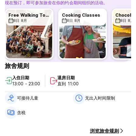
酒欣赏日落。
现在预订，即可参加旅舍在你的约会期间组织的活动。
包含早餐
Free Walking Tour
Cooking Classes
每天在露台上享用早餐，欣赏城市和火山美景，我们有两种选择：
8日 8月
8日 8月
8日 8月
香蕉煎饼或炒鸡蛋配面包、茶和咖啡
旅游
我们组织出色的旅行，优质且安全的旅行，我们有不同的选择：徒
步前往科尔卡峡谷2天和3天，科尔卡一日游，攀登米斯蒂和查查尼
火山，漂流，萨利纳斯泻湖等等。
旅舍规则
烹饪课程
只有在Lonko Hostel，我们才能提供精彩的体验，“UCHU
入住日期
退房日期
COOKING CLASSES”提供秘鲁烹饪课程，您将在这项活动中获得
13:00 - 23:00
直到 11:00
很棒的体验，如果您对这种很棒的体验感兴趣，请写信给我们
可接待儿童
无出入时间限制
--宿舍各处都有无线网络。
- 厨房
——屋顶的吊床
含税
--图书交换
--免费存储
- 洗衣服务
浏览旅舍规则