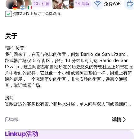
免费WiFi
20+ 住宿
24 活动
提前2天以上预订可免费取消。
关于
“最佳位置”
我们回来了，在无与伦比的位置，例如 Barrio de San L?zaro，
距武器广场仅 5 个街区，步行 10 分钟即可到达 Barrio de San
L?zaro，这是阿雷基帕曾经所在的历史悠久的传统社区正如您在照
片中看到的那样，它就像一个小镇或老阿雷基帕一样，街道上有简
陋的房屋，一个充满历史的街区，非常安静的街区，远离交通噪
音，靠近武器广场。
房间
宽敞舒适的客房设有窗户和热水淋浴，单人间与双人间或婚姻间相
同。
详情
举报
公共区域和设施
Lonko Hostel 旅馆设有设备齐全的厨房（方便您准备餐点）、电
Linkup活动
视室以及可欣赏城市和火山美景的大露台，供您放松身心并享用啤