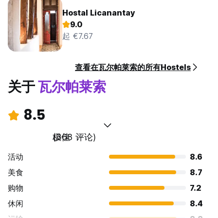
Hostal Licanantay
9.0
起 €7.67
查看在瓦尔帕莱索的所有Hostels
关于
瓦尔帕莱索
8.5
极佳
(368 评论)
活动
8.6
美食
8.7
购物
7.2
休闲
8.4