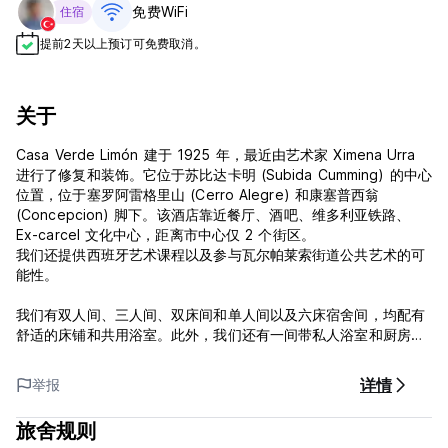
免费WiFi
住宿
提前2天以上预订可免费取消。
关于
Casa Verde Limón 建于 1925 年，最近由艺术家 Ximena Urra
进行了修复和装饰。它位于苏比达卡明 (Subida Cumming) 的中心
位置，位于塞罗阿雷格里山 (Cerro Alegre) 和康塞普西翁
(Concepcion) 脚下。该酒店靠近餐厅、酒吧、维多利亚铁路、
Ex-carcel 文化中心，距离市中心仅 2 个街区。
我们还提供西班牙艺术课程以及参与瓦尔帕莱索街道公共艺术的可
能性。
我们有双人间、三人间、双床间和单人间以及六床宿舍间，均配有
舒适的床铺和共用浴室。此外，我们还有一间带私人浴室和厨房的
双人间以及一间海景公寓（双人间和 2 张单人床）。
详情
举报
如果您寻求隐私。我们还有另一栋建筑，距离 Casa Verde Limon
80 米，名为 Casa Violeta Limón。该建筑有 11 间带家具的公寓/
旅舍规则
阁楼，配有浴室和厨房。每一款都有不同的设计，灵感来自亚洲神