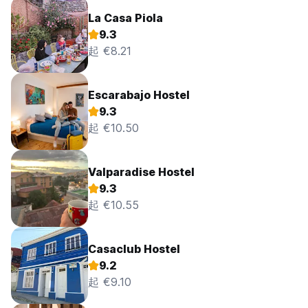
La Casa Piola
9.3
起 €8.21
Escarabajo Hostel
9.3
起 €10.50
Valparadise Hostel
9.3
起 €10.55
Casaclub Hostel
9.2
起 €9.10