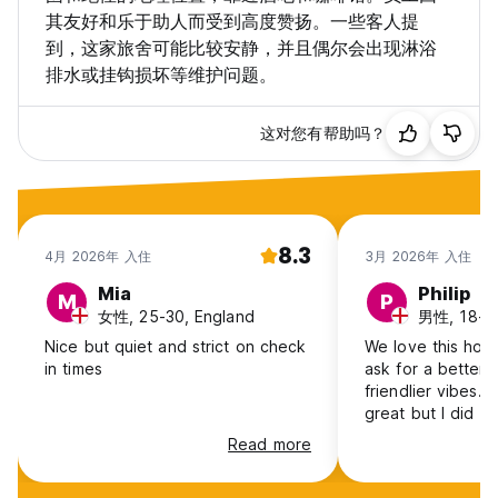
其友好和乐于助人而受到高度赞扬。一些客人提
到，这家旅舍可能比较安静，并且偶尔会出现淋浴
排水或挂钩损坏等维护问题。
这对您有帮助吗？
8.3
4月 2026年 入住
3月 2026年 入住
Mia
Philip
M
P
女性, 25-30, England
男性, 18-24
Nice but quiet and strict on check
We love this host
in times
ask for a better 
friendlier vibes. F
great but I did fi
shower doors wer
Read more
But overall great