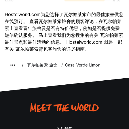
运输
8.8
景点
8.9
Hostelworld.com为您选择了瓦尔帕莱索市的最佳旅舍供您
文化
9.2
在线预订。 查看瓦尔帕莱索旅舍的顾客评论，在瓦尔帕莱
夜生活
索上查看青年旅舍及是否有特价优惠，例如是否提供免费
8.2
短信确认服务。 马上查看我们为您搜集的有关 瓦尔帕莱索
物有所值
8.4
最佳景点和最佳活动的信息。 Hostelworld.com 就是一部
有关 瓦尔帕莱索背包客旅舍的详尽指南。
瓦尔帕莱索 旅舍
Casa Verde Limon
关注我们