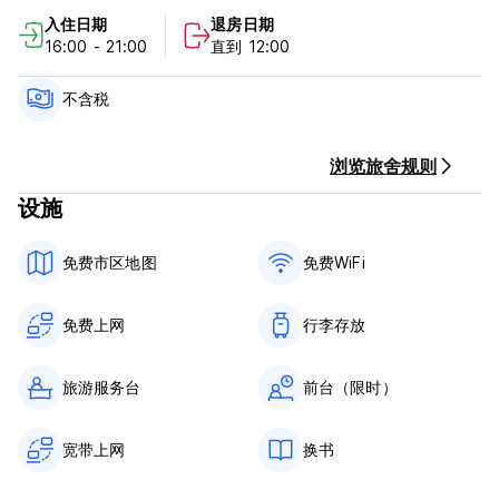
灵。我们有： 3 间公寓可供 4 人入住，8 间阁楼可供 1-2 人入
入住日期
退房日期
住。
16:00 - 21:00
直到 12:00
请确认您的抵达时间。
不含税
接待处的开放时间为 9:00 至 21:00，地址：198 Cumming
Street。有人将在现场与客人会面。
新冠肺炎 -19 入住。如需办理入住手续，请致电或 WhatsApp
浏览旅舍规则
+56 9 76693271，有人将在 5 至 10 分钟内到达接待处。您必须
设施
在接待处佩戴口罩。
设施宿舍
免费市区地图
免费WiFi
设备齐全的厨房、客房内的有线电视、床上用品和毛巾、带秋千和
布绳的空间、免费无线网络和互联网接入、咖啡和茶、无宵禁、书
免费上网
行李存放
籍交换、洗衣服务、旅游信息、客厅和餐厅、吹风机、接待时间为
9:00 至 21:00，
旅游服务台
前台（限时）
入住时间 16:00 - 退房时间 12:00
靠近精彩的夜生活场所 (Auto-translated from original
宽带上网
换书
language)