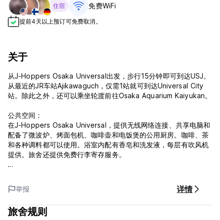
免费WiFi
住宿
提前4天以上预订可免费取消。
关于
从J-Hoppers Osaka Universal出发，步行15分钟即可到达USJ。
从最近的JR车站Ajikawaguch，仅需1站就可到达Universal City
站。除此之外，还可以乘坐轮渡前往Osaka Aquarium Kaiyukan。
公共空间：
在J-Hoppers Osaka Universal，提供无线网络连接、共享电脑和
配备了微波炉、烤面包机、咖啡壶和电饭煲的公用厨房。咖啡、茶
和各种调料都可以使用。浴室内配有香皂和洗发液，每层有吹风机
提供。旅舍还提供免费行李寄存服务。
宿舍间：
宿舍间内的床位配备了个人阅读灯、插座和窗帘。
详情
举报
私人间（共用浴室）：
旅舍规则
A型：日式客房配有2个loft床，适合4人入住。