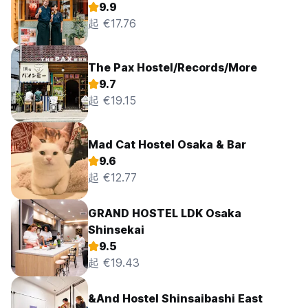
9.9
起 €17.76
The Pax Hostel/Records/More
9.7
起 €19.15
Mad Cat Hostel Osaka & Bar
9.6
起 €12.77
GRAND HOSTEL LDK Osaka
Shinsekai
9.5
起 €19.43
&And Hostel Shinsaibashi East