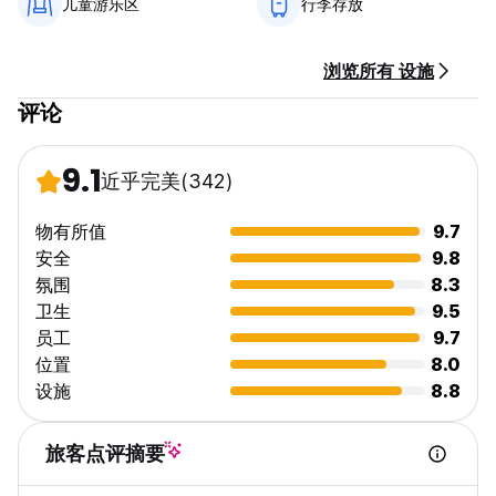
儿童游乐区
行李存放
浏览所有 设施
评论
9.1
近乎完美
(342)
物有所值
9.7
安全
9.8
氛围
8.3
卫生
9.5
员工
9.7
位置
8.0
设施
8.8
旅客点评摘要