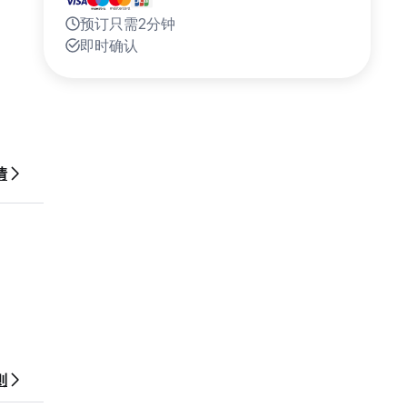
预订只需2分钟
即时确认
情
则