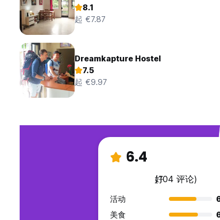
8.1
起 €7.87
Dreamkapture Hostel
7.5
起 €9.97
6.4
好
(104 评论)
活动
美食