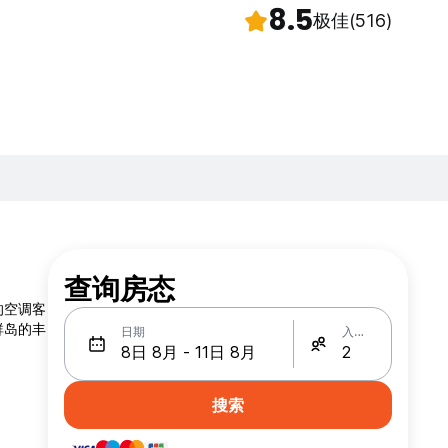
8.5
极佳
(516)
查询房态
的空调客
群岛的丰
日期
入住人数
搜索