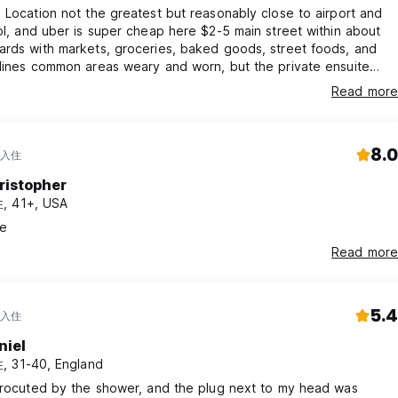
 Location not the greatest but reasonably close to airport and
ol, and uber is super cheap here $2-5 main street within about
rds with markets, groceries, baked goods, street foods, and
lines common areas weary and worn, but the private ensuite
clean and comfortable with tv and ac When I tried to extend my
Read more
day, they initially requested to up the daily rate, which I avoided
back through the app
8.0
 入住
ristopher
, 41+, USA
e
Read more
5.4
 入住
niel
 31-40, England
trocuted by the shower, and the plug next to my head was