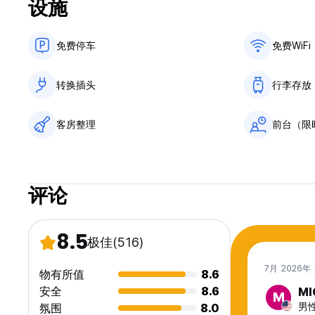
设施
客房不可加床。 (Auto-translated from original language)
免费停车
免费WiFi
转换插头
行李存放
客房整理
前台（限
评论
8.5
极佳
(516)
7月 2026年
物有所值
8.6
安全
8.6
MI
M
男性
氛围
8.0