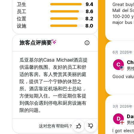
卫生
9.4
Great buy!
Mall del S
员工
8.6
100-200 ya
位置
8.2
major bus 
设施
8.0
room was 
stay by a 
by going 
旅客点评摘要
6月 2026年
瓜亚基尔的Casa Michael酒店提
Ch
C
供温馨的氛围、友好的员工和舒
男性
适的客房。客人赞赏其美丽的庭
Good valu
院，提供了一个宁静的休憩之
所。酒店靠近机场和巴士总站，
方便短期入住。一些近期住客提
到偶尔会遇到停电和厨房设施有
3月 2026年
限的问题。
Da
D
男性,
这对您有帮助吗？
I got elec