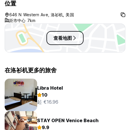
位置
- 免费行李寄存（仅限工作时间）
- 吹风机
646 N Western Ave, 洛衫机, 美国
- 屋顶阳台/露台
距市中心 7km
- 附近餐厅的折扣 (Auto-translated from original language)
查看地图
在洛衫机更多的旅舍
Libra Hotel
10
起 €16.96
STAY OPEN Venice Beach
9.9