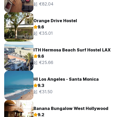
起 €82.04
Orange Drive Hostel
9.6
起 €35.01
ITH Hermosa Beach Surf Hostel LAX
9.6
起 €25.66
HI Los Angeles - Santa Monica
9.3
起 €31.50
Banana Bungalow West Hollywood
9.2