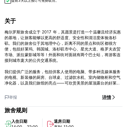
提前3天以上预订可免费取消。
关于
梅尔罗斯旅舍成立于 2017 年，其愿景是打造一个温馨且经济实惠
的基地，让旅客能够以更高的舒适度、安全性和清洁度体验洛杉
矶。我们的旅舍位于其地理中心，距离不同的景点和街区都很方
便，包括好莱坞、韩国城、洛杉矶市中心、星光大道、格罗夫农贸
市场、派拉蒙影城等等！外面和街对面就有两个巴士站，将游客连
接到城市庞大的公共交通系统。
我们提供广泛的服务，包括供客人使用的电脑、带多种流媒体服务
的电视、新装修的厨房、台球桌、过滤饮水机、室内储物柜和空气
净化器，以及我们旅馆的亮点——可欣赏美景的屋顶露台的好莱坞
标志。
详情
举报
鉴于最近的情况，我们根据公共卫生专业人员的建议调整了我们的
政策和程序。
旅舍规则
- 公共区域内必须佩戴面部遮盖物，所有客人和工作人员都应保持
入住日期
退房日期
社交距离（至少保持 6 英尺/2 米的距离）。
14:00 - 22:00
直到 11:00