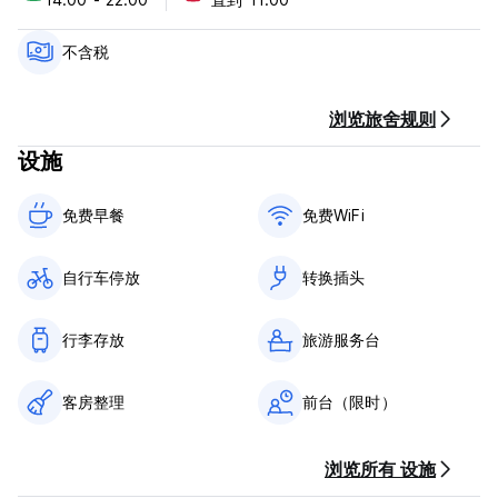
- 办理入住的客人须接受工作人员进行的非接触式体温筛查。
- 毛巾可以购买供个人使用，并且不再可供借用。
- 欧陆式自助早餐已被新装修的配有炉灶的厨房所取代。
不含税
- 客房清洁频率已增加至每天两次。电脑、泳池设备和其他设施在
每次使用后都会进行消毒和清洁。
- 整个场所备有充足的消毒剂。
浏览旅舍规则
- 接待处已安装防护罩。
设施
- 取消卡处理费以促进非接触式卡交易。以前只能使用现金的交易
现在可以通过信用卡/借记卡进行。
免费早餐‎
免费WiFi
我们始终恪守对有原则、负责任的酒店服务的承诺，我们很自豪能
够提供不断发展的服务。
自行车停放
转换插头
包含的设施：
- 空调/暖气房间
- 个人电源插座/LED灯/储物篮
行李存放
旅游服务台
- 消毒剂
- 室内储物柜（锁需单独购买）
客房整理
前台（限时）
- 免费WiFi
- 免费文件打印（最多3页请询问工作人员）
- 电脑访问
浏览所有 设施
- 带有 Netflix/有线频道的电视
- 过滤式热/冷水饮水机