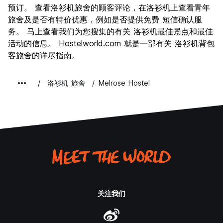
文化
7.4
预订。 查看洛衫机旅舍的顾客评论，在洛衫机上查看青年
夜生活
旅舍及是否有特价优惠，例如是否提供免费 短信确认服
7.9
务。 马上查看我们为您搜集的有关 洛衫机最佳景点和最佳
物有所值
7.1
活动的信息。 Hostelworld.com 就是一部有关 洛衫机背包
客旅舍的详尽指南。
洛衫机 旅舍
Melrose Hostel
关注我们