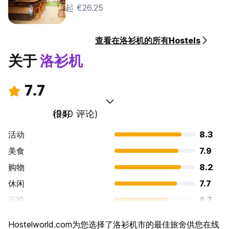
起 €26.25
查看在洛衫机的所有Hostels
关于
洛衫机
7.7
很好
(940 评论)
活动
8.3
美食
7.9
购物
8.2
休闲
7.7
运输
6.7
景点
8.1
Hostelworld.com为您选择了洛衫机市的最佳旅舍供您在线