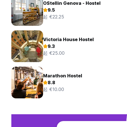
OStellin Genova - Hostel
9.5
起 €22.25
Victoria House Hostel
9.3
起 €25.00
Marathon Hostel
8.8
起 €10.00