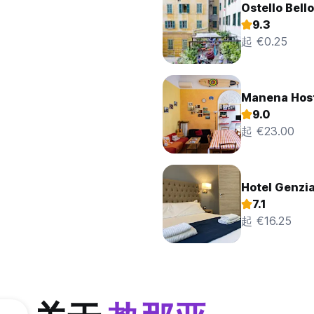
Ostello Bell
9.3
起 €0.25
Manena Hos
9.0
起 €23.00
Hotel Genzi
7.1
起 €16.25