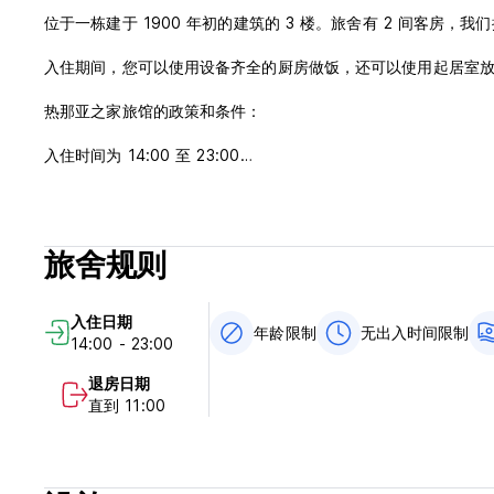
位于一栋建于 1900 年初的建筑的 3 楼。旅舍有 2 间客房，
入住期间，您可以使用设备齐全的厨房做饭，还可以使用起居室放
热那亚之家旅馆的政策和条件：
入住时间为 14:00 至 23:00
上午11:00开始退房（客人可以免费寄存行李更长的时间）
取消政策：抵达前 72 小时。未能在此期间取消预订将收取第一
抵达时使用现金、信用卡或借记卡付款。
旅舍规则
不含税费 - 每人每晚 2 欧元旅游税。
年龄限制：最小 18 最大 45 (Auto-translated from original lan
入住日期
年龄限制
无出入时间限制
14:00 - 23:00
退房日期
直到 11:00