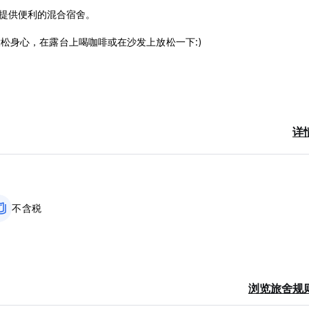
我们提供便利的混合宿舍。
松身心，在露台上喝咖啡或在沙发上放松一下:)
详
晚的费用。
guage)
不含税
浏览旅舍规