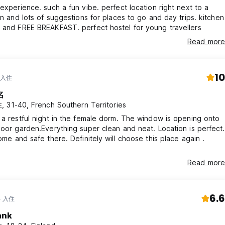
 experience. such a fun vibe. perfect location right next to a
ion and lots of suggestions for places to go and day trips. kitchen
 and FREE BREAKFAST. perfect hostel for young travellers
Read more
10
 入住
名
 31-40, French Southern Territories
 a restful night in the female dorm. The window is opening onto
door garden.Everything super clean and neat. Location is perfect.
come and safe there. Definitely will choose this place again .
u
Read more
6.6
年 入住
ank