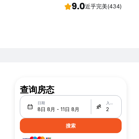
9.0
近乎完美
(434)
查询房态
日期
入住人数
搜索