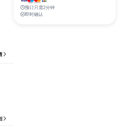
预订只需2分钟
即时确认
情
则