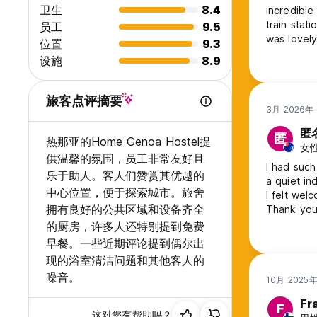
卫生
8.4
incredible
train stat
员工
9.5
was lovely
位置
9.3
设施
8.9
旅客点评摘要
3月 2026年
匿
匿
热那亚的Home Genoa Hostel提
女性,
供温馨的氛围，员工非常友好且
I had such
乐于助人。客人们赞赏其优越的
a quiet in
中心位置，便于探索城市。旅舍
I felt wel
拥有良好的公共区域和设备齐全
Thank yo
的厨房，许多人还特别提到免费
早餐。一些近期评论提到偶尔出
现的浴室清洁问题和其他客人的
噪音。
10月 2025
Fr
F
这对您有帮助吗？