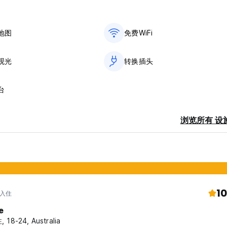
地图
免费WiFi
观光
转换插头
台
浏览所有 设
10
 入住
e
 18-24, Australia