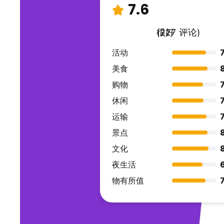
7.6
很好
(227 评论)
活动
7
美食
8
购物
7
休闲
7
运输
7
景点
8
文化
夜生活
物有所值
7