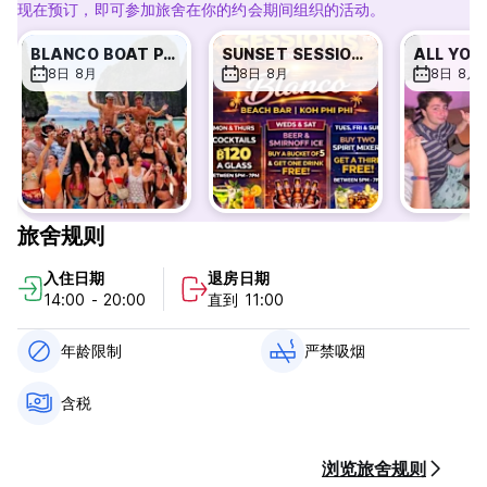
间游戏、串酒吧、欢乐时光和我们著名的 BLANCO BOAT
现在预订，即可参加旅舍在你的约会期间组织的活动。
PARTY。
我们为您在皮皮岛期间最好的活动提供了丰富的建议！
BLANCO BOAT PARTY!!!
SUNSET SESSIONS!
8日 8月
8日 8月
8日 8月
每周活动见下文：
周二我们有交通灯主题，周四我们有性别扭曲主题之夜，周日除了
服装主题外什么都没有，还有奖品可以赢取！
周三和周六我们有女士之夜，所有购买鸡尾酒桶的女士都将获得免
费背心！
旅舍规则
我们著名的 BLANCO BOAT TOUR 每天都会前往著名的玛雅湾！
入住日期
退房日期
14:00 - 20:00
直到 11:00
每周一和周五参加我们的 PUB CRAWL！
年龄限制
严禁吸烟
请向接待处询问更多信息！
如果您需要更改预订或需要帮助，请发送电子邮件或直接致电我
含税
们。
抵达后： 抵达后： 请向我们的接待处提供您的预订姓名和护照。
浏览旅舍规则
如果您是团体预订，请准备好每个人的护照。客人须在办理入住时