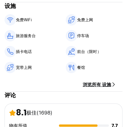
设施
出示护照。护照在您逗留期间将被保留，不接受其他形式的身份证
件。
免费WiFi
免费上网
请注意，在抵达前 1-3 天进行的大型团体预订在预订 4 或 6 床位
宿舍时，不能保证位于同一间客房。请在预订后给我们发电子邮
件，我们将尽力安排大家一起。如果床位未满，我们也不接受团体
旅游服务台
停车场
预订，即 3 人预订 4 床位宿舍的 4 个床位。请仅预订您需要的床
位数量。
插卡电话
前台（限时）
我们的接待处开放时间为上午 8 点至晚上 8 点。
宽带上网
餐馆
我们可以在下午 1 点带您前往房间，但在此之前您可以将行李安全
地交给我们，与我们一起在配有台球桌的酒吧放松一下，并使用淋
浴/浴室换衣服。退房时间为上午 11 点。
浏览所有 设施
如何到达： 要前往皮皮岛，请从普吉镇的 Rassada 码头或甲米镇
评论
的 Klong Jirad 码头乘坐渡轮。
还有一些较小的渡轮从甲米的奥南海滩和兰达岛出发。您将抵达皮
皮岛的通赛码头。
8.1
极佳
(1698)
岛上没有汽车或摩托车，所以唯一的选择就是步行。
码头上有一些出租车车，如果您有大量行李，可以租用带轮车运送
行李。
物有所值
7.7