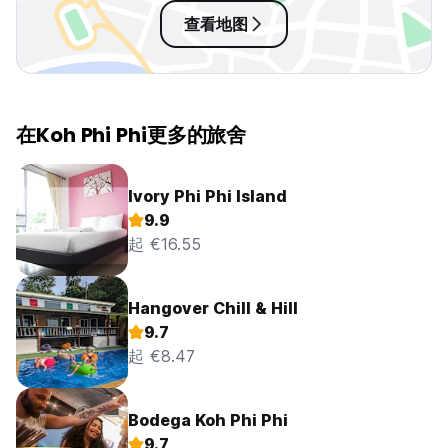
查看地图
在Koh Phi Phi更多的旅舍
Ivory Phi Phi Island
9.9
起 €16.55
Hangover Chill & Hill
9.7
起 €8.47
Bodega Koh Phi Phi
9.7