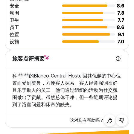
安全
8.6
如果您要去兰达岛或甲米岛旅行，您可能想再次入住我们的其他旅
氛围
7.8
馆之一！
卫生
7.7
请在 Hostelworld 和我们的网站上查看 Blanco Hideout Railay
员工
8.6
和 Blanco Lanta。
位置
9.1
请注意：抵达后：请向我们的接待处提供您的预订姓名和护照。如
设施
7.0
果您是团体预订，请准备好每个人的护照。客人须在办理入住时出
示护照。护照在您逗留期间将被保留，不接受其他形式的身份证
件。
旅客点评摘要
请注意：宿舍年龄政策 18 岁至 35 岁
科·菲·菲的Blanco Central Hostel因其优越的中心位
请注意，在抵达前 1-3 天进行的大型团体预订在预订 4 或 6 床位
置而受到赞誉，方便客人探索。客人经常强调友好
宿舍时，不能保证位于同一间客房。请在预订后给我们发电子邮
且乐于助人的员工，他们通过组织的活动为社交氛
件，我们将尽力安排大家一起。
围做出了贡献。虽然总体干净，但一些近期评论提
到了浴室问题和床帘的缺失。
如果床位未满，我们也不接受团体预订，即 3 人预订 4 床位宿舍
中的 4 个床位。请仅预订您需要的床位数量。
这对您有帮助吗？
我们期待您的光临！