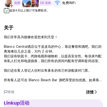
免费WiFi
住宿
26 活动
提前4天以上预订可免费取消。
关于
我们非常高兴能够欢迎您来到天堂！
Blanco Central酒店位于皮皮岛的中心，靠近餐馆和酒吧。我们距
离海滩仅几步之遥，大约 2 分钟。
我们设有钥匙卡、闭路电视和储物柜，以提高安全性。每张床均配
有私人灯光和电源插座，我们所有的房间均配有空调和套间浴室。
我们还在客人登记入住时出售著名的布兰科游船派对门票。
所有客人还可在 Blanco Beach Bar 酒吧享受折扣优惠。如果客
满，请尝试 Blanco Beach Bar、Phi Phi Ocean Club 或 Rehab
Hostel 以了解空房情况。
详情
举报
Linkup活动
我们提供许多令人兴奋的活动；啤酒乒乓球锦标赛、主题之夜、晚