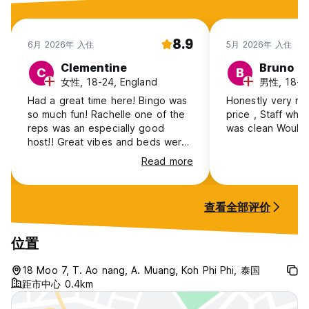
1. 取消政策：至少提前2天通知可免费取消。
2. 入住时间为下午 2 点至晚上 8 点。
8.9
3. 11:00前退房。
6月 2026年 入住
5月 2026年 入住
4. 抵达时以现金付款。
Clementine
Bruno
5. 在您逗留期间，护照将被保留。不接受其他形式的身份证件。
C
B
女性, 18-24, England
男性, 18-24
6. 没有儿童，仅限 18 岁以上。
7. 我们不接受35岁以上的客人入住宿舍。
Had a great time here! Bingo was
Honestly very nic
8. 接待工作时间上午 8 点至晚上 8 点。
so much fun! Rachelle one of the
price , Staff wher
9. 如果您需要更改预订或需要帮助，请发送电子邮件或直接致电我
reps was an especially good
was clean 
们。
host!! Great vibes and beds were
10. 恕不接受有空床位的团体预订 (Auto-translated from original
so comfy 🩷
Read more
language)
查看全部评价
位置
18 Moo 7, T. Ao nang, A. Muang, Koh Phi Phi, 泰国
距市中心 0.4km