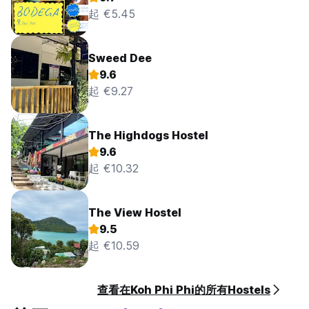
起 €5.45
Sweed Dee
9.6
起 €9.27
The Highdogs Hostel
9.6
起 €10.32
The View Hostel
9.5
起 €10.59
查看在Koh Phi Phi的所有Hostels