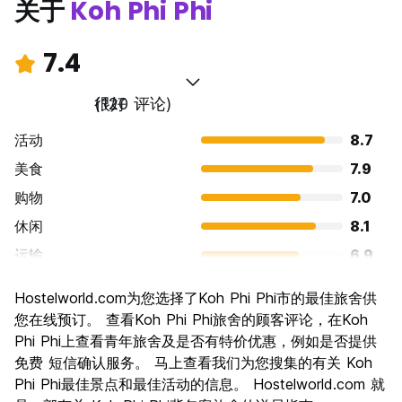
关于
Koh Phi Phi
7.4
很好
(120 评论)
活动
8.7
美食
7.9
购物
7.0
休闲
8.1
运输
6.9
景点
7.6
Hostelworld.com为您选择了Koh Phi Phi市的最佳旅舍供
文化
5.4
您在线预订。 查看Koh Phi Phi旅舍的顾客评论，在Koh
夜生活
Phi Phi上查看青年旅舍及是否有特价优惠，例如是否提供
8.7
免费 短信确认服务。 马上查看我们为您搜集的有关 Koh
物有所值
6.7
Phi Phi最佳景点和最佳活动的信息。 Hostelworld.com 就