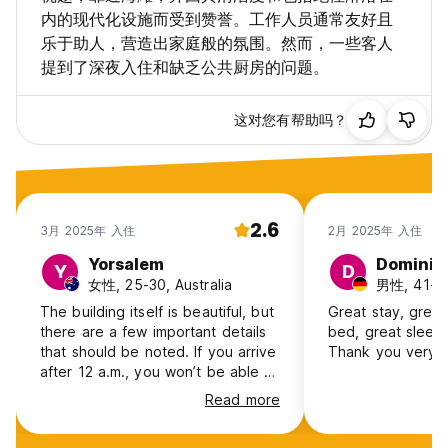
在难得的平坦日子或空闲时间，您可以骑马探索塔加佐特周围的海
内的现代化设施而受到赞誉。工作人员通常友好且
岸，或参加我们当天的旅行或活动之一。
乐于助人，营造出家庭般的氛围。然而，一些客人
提到了深夜入住和缺乏公共厨房的问题。
我们还提供许多活动，例如：
初级和中级冲浪课程（提供往返海滩的交通）。
这对您有帮助吗？
中级和高级冲浪者的冲浪指导
冲浪设备租赁，
瑜伽课程（早晨和日落瑜伽课程）
滑沙游览。
天堂谷一日游
2.6
索维拉一日游
3月 2025年 入住
2月 2025年 入住
市场和城市游览体验
Yorsalem
Dominik
Y
D
阿加迪尔社交夜生活
女性, 25-30, Australia
男性, 41+,
梅尔祖卡沙漠之旅（2、3 或 4 天游）
吉普车之旅到小撒哈拉一日游
The building itself is beautiful, but
Great stay, great
在海滩上骑马，甚至从我们的旅馆开始骑马
there are a few important details
bed, great sleep
在海滩上骑骆驼，甚至从我们的旅舍开始骑行
that should be noted. If you arrive
Thank you very 
周六烧烤之夜
after 12 a.m., you won’t be able to
阿加迪尔机场接送和阿加迪尔巴士接送服务。
access the property. This
Read more
information is only provided once
Cli Surf House 摩洛哥 条件和政策：
you've already paid for your stay.