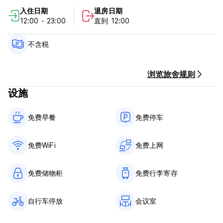
来塔哈佐特 (Taghazout) 与我们一起在美丽的海浪中冲浪吧，这
入住日期
退房日期
是一个典型的摩洛哥海滨冲浪村。这个特殊的地方被冲浪者称为北
12:00 - 23:00
直到 12:00
非顶级冲浪地点，全年为各个级别的冲浪者提供理想的冲浪条件。
享受您在梦想的浪潮中的住宿体验！
不含税
无论您是初学者还是冲浪高手，我们都希望为您提供难忘的体验。
我们将组织适合每个人水平的冲浪课程，当您从冲浪课程回来时，
您会感觉比在家里更好！在我们带所有客人出去享用一顿典型的晚
浏览旅舍规则
餐并享受美好的氛围之前，先放松一下！
设施
如果您和我们住在一起，您将永远不想回家。真实的故事
免费早餐‎
免费停车
我们提供 8 间双人/双床房和 4 间共用房，总共可入住 34 人
9 间私人房间，配有双人床或两张单人床
免费WiFi
免费上网
1 间共用混合房，配备 4 张单人床和安全储物柜
1 间共用女性客房，配备 3 张单人床和安全储物柜
1 间共用混合宿舍，配备 6 张单人床和安全储物柜
免费储物柜
免费行李寄存
1 间男性共用房，配备 4 张单人床和安全储物柜
欢迎客人使用我们的棋盘游戏。
自行车停放
会议室
客人喜欢在我们的接待处闲逛，尤其是在智力竞赛之夜。
我们拥有很棒的社交空间，您有机会结识新朋友。
我们的海景露台每周提供一次娱乐和现场音乐！