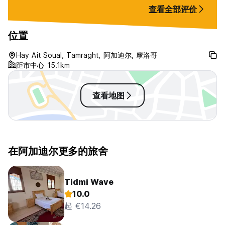
The emergency doorbell will also
查看全部评价
取消政策：抵达前 72 小时。
be turned off, so you'll be left on
your own in case of any issues
入住时间为 12:00 至 00:00
which isn’t great... The 'many
位置
12:00前退房。
other activities' they advertise are
only available if surfing isn’t an
Hay Ait Soual, Tamraght, 阿加迪尔, 摩洛哥
抵达时以现金付款。
option. Unfortunately, it’s a
距市中心 15.1km
strange vibe overall
不包括城市税。
查看地图
早餐（供应时间为 9:00 至 10:00）。
(Auto-translated from original language)
在阿加迪尔更多的旅舍
Tidmi Wave
10.0
起 €14.26