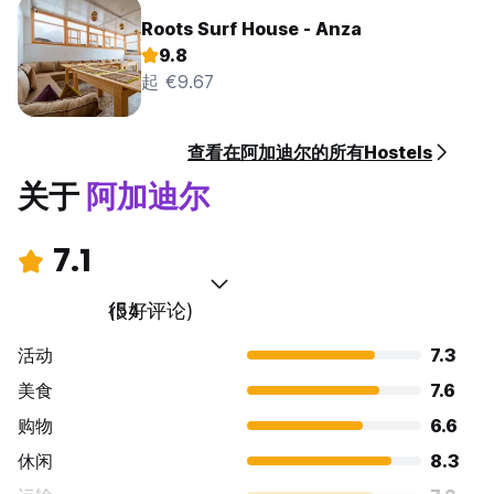
Roots Surf House - Anza
9.8
起 €9.67
查看在阿加迪尔的所有Hostels
关于
阿加迪尔
7.1
很好
(54 评论)
活动
7.3
美食
7.6
购物
6.6
休闲
8.3