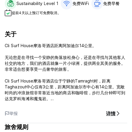
Sustainability Level 1
免费WiFi
免费早餐‎
提前4天以上预订可免费取消。
关于
Cli Surf House摩洛哥酒店距离阿加迪尔14公里。
无论您是在寻找一个安静的角落放松身心，还是在寻找与其他客人
社交的地方，我们的酒店就像一片小绿洲，提供两全其美的服务。
非常适合想要享受一点奢华的旅客。
Cli Surf House摩洛哥酒店位于宁静的Tamraght村，距离
Taghazout中心仅有3公里，距离阿加迪尔市中心有14公里。宽敞
时尚的冲浪旅馆非常靠近当地的商店和咖啡馆，步行几分钟即可到
达克罗科海滩和魔鬼岩。
我们的大房配备 13 间舒适的卧室、9 间宽敞的浴室、2 个公共休
详情
举报
闲区、瑜伽室和巨大的屋顶露台 - 是您一边享用美味的家常饭菜，
一边欣赏塔加佐特湾日落的完美场所。
旅舍规则