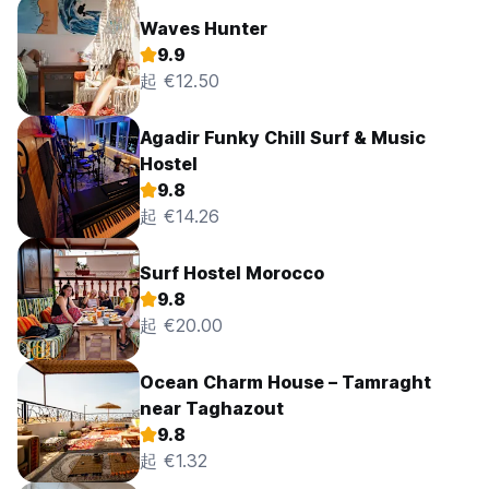
Waves Hunter
9.9
起 €12.50
Agadir Funky Chill Surf & Music
Hostel
9.8
起 €14.26
Surf Hostel Morocco
9.8
起 €20.00
Ocean Charm House – Tamraght
near Taghazout
9.8
起 €1.32