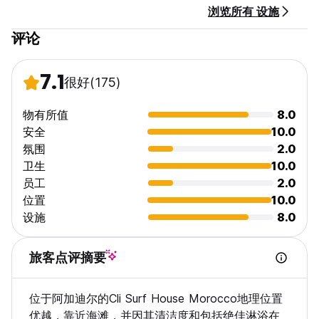
浏览所有 设施
快来我们的休息室认识新朋友。
我们随时欢迎客人在我们的海景露台和接待处放松身心并享受美妙
评论
的氛围。
我们每周在海景露台举办一次现场音乐表演
当然是洗衣服务！
7.1
很好
(175)
在床上和旅馆各处均可使用 Wi-Fi。免费提供互联网，配有六台
Mac 电脑和三台 PC 电脑以及稳定的宽带连接。
日常清洁
物有所值
8.0
房价包含床单、床单和毛巾。
安全
10.0
免费访客电脑
氛围
2.0
免费体育频道
卫生
10.0
免费地图和提示
员工
2.0
免费床单
免费茶水
位置
10.0
自由的微笑和快乐的心情
设施
8.0
免费行李寄存
房间内免费私人储物柜
旅客点评摘要
我们每周 6 天（周五除外）于 19:30 左右在旅舍提供团体晚餐，
费用为 12 欧元，包括开胃菜、主菜和甜点以及用餐期间的免费饮
位于阿加迪尔的Cli Surf House Morocco地理位置
料。只需在我们著名的晚餐到来时询问即可！
优越，靠近海滩，并因其清洁度和包括绝佳淋浴在