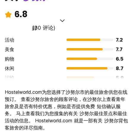
6.8
好
(30 评论)
活动
7.2
美食
7.7
购物
6.5
休闲
8.7
运输
5.9
景点
5.9
Hostelworld.com为您选择了沙努尔市的最佳旅舍供您在线
文化
6.1
预订。 查看沙努尔旅舍的顾客评论，在沙努尔上查看青年
夜生活
旅舍及是否有特价优惠，例如是否提供免费 短信确认服
5.3
务。 马上查看我们为您搜集的有关 沙努尔最佳景点和最佳
物有所值
7.8
活动的信息。 Hostelworld.com 就是一部有关 沙努尔背包
客旅舍的详尽指南。