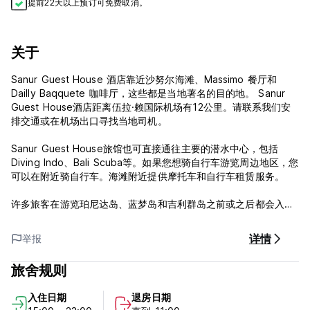
提前22天以上预订可免费取消。
关于
Sanur Guest House 酒店靠近沙努尔海滩、Massimo 餐厅和
Dailly Baqquete 咖啡厅，这些都是当地著名的目的地。 Sanur
Guest House酒店距离伍拉·赖国际机场有12公里。请联系我们安
排交通或在机场出口寻找当地司机。
Sanur Guest House旅馆也可直接通往主要的潜水中心，包括
Diving Indo、Bali Scuba等。如果您想骑自行车游览周边地区，您
可以在附近骑自行车。海滩附近提供摩托车和自行车租赁服务。
许多旅客在游览珀尼达岛、蓝梦岛和吉利群岛之前或之后都会入住
沙努尔宾馆。只需十分钟即可到达沙努尔港口，大多数渡轮班车提
供免费接送服务。此外，此渡轮班车可轻松找到沙努尔宾馆 (Sanur
详情
举报
Guest House) 接送。
旅舍规则
Sanur Guest House旅馆位于沙努尔（Sanur），距离海滩仅有7
分钟步行路程，距离Pantai Sanur有400米，距离Cemara Beach
入住日期
退房日期
Sanur海滩不到200米。我们共有 8 间客房，四卧室双人床和四卧