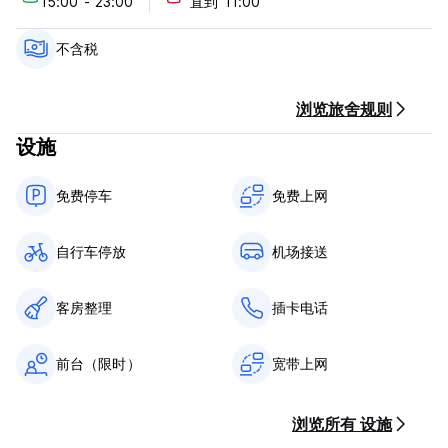
15:00 - 23:00
直到 11:00
室双床房最多可容纳 16 人。每日工作人员可保持清洁并提供您可
能需要的帮助。
不含税
Sanur Guest House提供100Mbps的免费WiFi、空调和热水器。
客人可以使用带室外游泳池的花园。 Sanur旅馆的共用厨房设施齐
全，配有厨具、瓷器、玻璃器皿、叉子、勺子、燃烧器和烤面包
浏览旅舍规则
机。
设施
Sanur Guest House旅馆也可直接通往主要的潜水中心，包括
Diving Indo、Bali Scuba等。如果您想骑自行车探索周边地区，您
免费停车
免费上网
可以在附近骑自行车。海滩附近提供摩托车和自行车租赁服务。
总之，沙努尔宾馆是理想的短期或长期住宿选择。这是一个交通便
自行车停放
机场接送
利的地区，没有繁忙的街道，使用 Gojek、Grab 或 Blue Bird 等
印度尼西亚在线交通应用程序即可轻松到达。 (Auto-translated
from original language)
客房整理
插卡电话
前台（限时）
宽带上网
浏览所有 设施