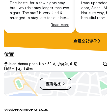
Fine hostel for a few nights stay
I was upgraded t
but I wouldn’t stay longer than two
door, Sindhu Mer
nights. The staff is very kind &
Not sure why, but
arranged to stay late for our late
beautiful room a
check in- much appreciated! The
than the one I b
Read more
pool was very nice to swim in
original room and
perfectly fine, m
clean. Staff at b
查看全部评价
were kind and hel
and via WhatsApp. I wo
recommend either 
位置
Jalan danau poso No : 53 A, 沙努尔, 印尼
距市中心 1.4km
查看地图