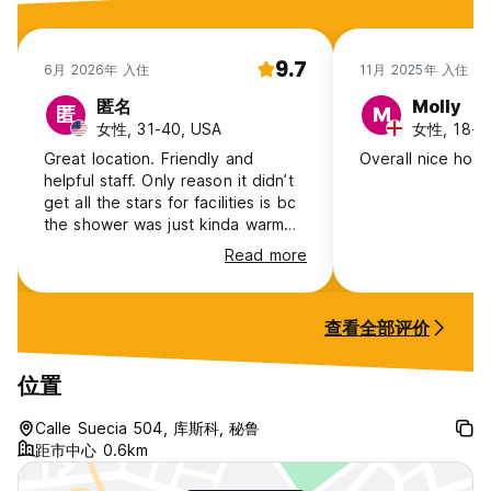
9.7
6月 2026年 入住
11月 2025年 入住
匿名
Molly
匿
M
女性, 31-40, USA
女性, 18-24
Great location. Friendly and
Overall nice hoste
helpful staff. Only reason it didn’t
get all the stars for facilities is bc
the shower was just kinda warm
and I’m a baby in the cold haha.
Read more
But other than that it’s a great
place to stay!
查看全部评价
位置
Calle Suecia 504, 库斯科, 秘鲁
距市中心 0.6km