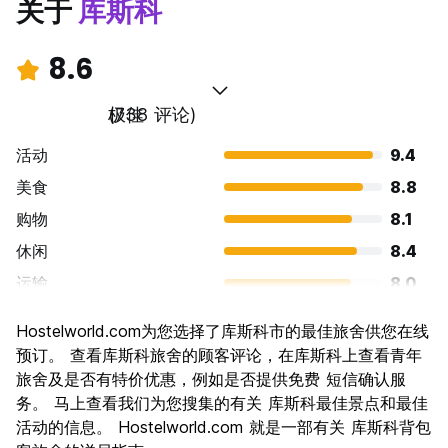
关于
库斯科
8.6
极佳
(738 评论)
活动
9.4
美食
8.8
购物
8.1
休闲
8.4
运输
8.0
景点
9.4
Hostelworld.com为您选择了库斯科市的最佳旅舍供您在线
文化
9.5
预订。 查看库斯科旅舍的顾客评论，在库斯科上查看青年
夜生活
旅舍及是否有特价优惠，例如是否提供免费 短信确认服
8.0
务。 马上查看我们为您搜集的有关 库斯科最佳景点和最佳
物有所值
8.2
活动的信息。 Hostelworld.com 就是一部有关 库斯科背包