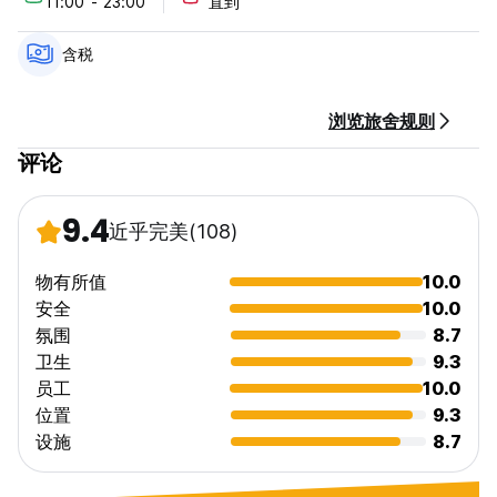
11:00 - 23:00
直到
取消政策：抵达前 48 小时。
入住时间为11:00至23:00。
含税
10:00前退房。
抵达时通过现金、信用卡、借记卡付款。
浏览旅舍规则
该酒店可能会在您抵达前对您的银行卡进行预授权。
评论
含税。
包含早餐。
9.4
近乎完美
(108)
一般的：
24 小时接待。
物有所值
10.0
没有宵禁。
安全
10.0
禁止吸烟。
氛围
8.7
年龄限制：仅限 18 岁以上。
卫生
9.3
最长停留期限为 14 天。 (Auto-translated from original
language)
员工
10.0
位置
9.3
设施
8.7