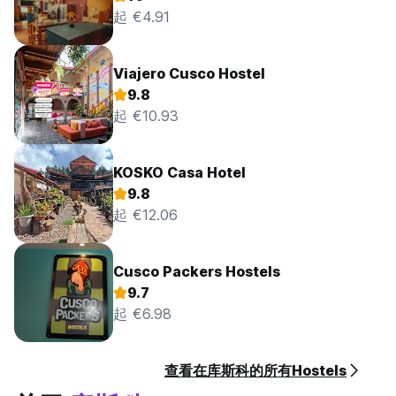
起 €4.91
Viajero Cusco Hostel
9.8
起 €10.93
KOSKO Casa Hotel
9.8
起 €12.06
Cusco Packers Hostels
9.7
起 €6.98
查看在库斯科的所有Hostels