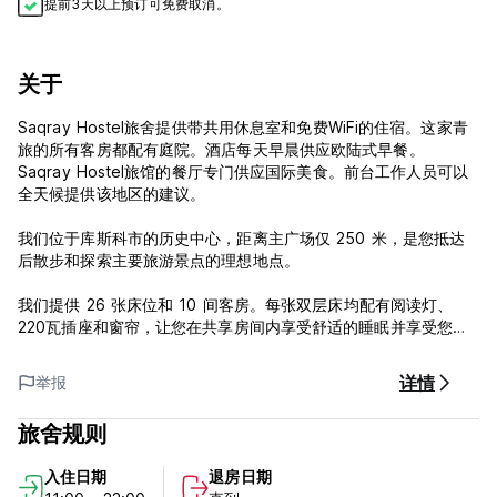
提前3天以上预订可免费取消。
关于
Saqray Hostel旅舍提供带共用休息室和免费WiFi的住宿。这家青
旅的所有客房都配有庭院。酒店每天早晨供应欧陆式早餐。
Saqray Hostel旅馆的餐厅专门供应国际美食。前台工作人员可以
全天候提供该地区的建议。
我们位于库斯科市的历史中心，距离主广场仅 250 米，是您抵达
后散步和探索主要旅游景点的理想地点。
我们提供 26 张床位和 10 间客房。每张双层床均配有阅读灯、
220瓦插座和窗帘，让您在共享房间内享受舒适的睡眠并享受您的
隐私，配有舒适漂亮的双层床或床、全天热水、房间内安全储物
柜、高品质的床单、遍布各处的优质 Wi-Fi 连接、漂亮的公共用餐
详情
举报
区或只是喝一杯、休闲区、有线电视等等！我们提供 24 小时接待
服务，并将您的行李存放在安全的储物柜中。
旅舍规则
萨克雷旅馆政策与条件：
入住日期
退房日期