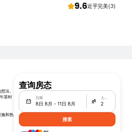
9.6
近乎完美
(3)
查询房态
的想法。
下午茶时
日期
入住人数
设施和热
搜索