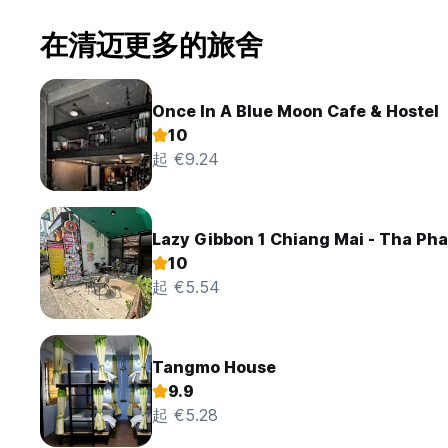
在清迈更多的旅舍
Once In A Blue Moon Cafe & Hostel
10
起 €9.24
Lazy Gibbon 1 Chiang Mai - Tha Ph
10
起 €5.54
Tangmo House
9.9
起 €5.28