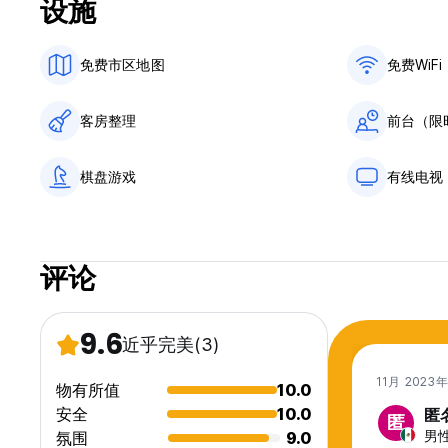
设施
免费市区地图
免费WiFi
客房整理
前台（限
棋盘游戏
有线电视
评论
9.6
近乎完美
(3)
11月 2023
物有所值
10.0
安全
10.0
匿
匿
男性
氛围
9.0