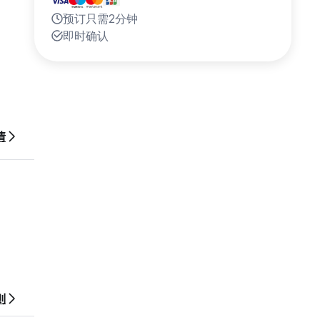
预订只需2分钟
即时确认
情
确认较
则