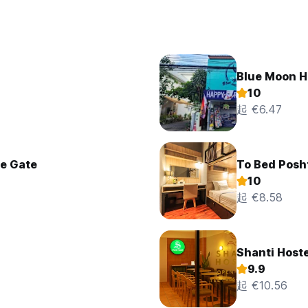
Blue Moon 
10
起 €6.47
ae Gate
To Bed Posh
10
起 €8.58
Shanti Hoste
9.9
起 €10.56