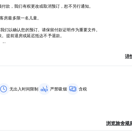
预付款，我们有权更改或取消预订，恕不另行通知。
间客房最多限一名儿童。
系我们以确认您的预订。请保留付款证明作为重要文件。
金付款。提前退房或延迟抵达不予退款。
。
详
仍有空房，则可以更改预订日期。仅当我们能够重新租用您的房间时，才会
点（中午）。
费用。
母陪同的情况下办理入住。
riginal language)
无出入时间限制
严禁吸烟
含税
浏览旅舍规