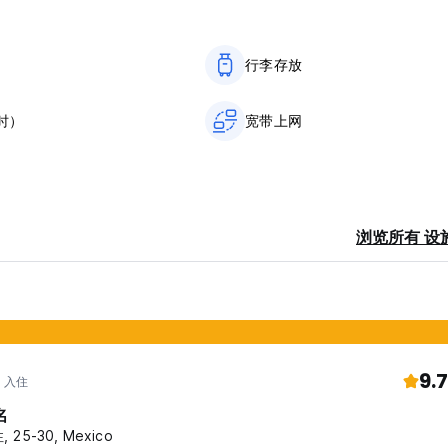
行李存放
时）
宽带上网
浏览所有 设
9.7
年 入住
名
, 25-30, Mexico