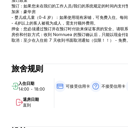
预订政策
预订：如果您未在我们的工作人员/我们的系统规定的时间内支付
加床：豪华房
- 婴儿或儿童（0-4 岁）：如果使用现有床铺，可免费入住。每
- 4岁以上的客人被视为成人，需支付额外费用。
押金：您必须通过预订并在预订时付款来保证客房的安全。请联
房价和付款方式：收到 Nornnuea 的预订确认后，只能以现
取消：至少在入住前 7 天收到书面取消通知（仅限！！） - 免费
- 少于7天，我们将收取相当于一晚住宿的费用。
- 未入住，将收取您的全额住宿费。
日期更改：如果我们在您入住前至少 7 天收到通知且首选房间
少通知的转让日期。
旅舍规则
入住/退房： 入住时间为 14:00 - 18:00。退房时间为中午 12 
** 超过退房时间（13:00 - 18:00）。将产生房费 50% 的额外
我们欢迎所有的孩子。但我们不接受 18 岁以下的客人在没有父
入住日期
18:00 后退房需支付额外一晚的全额房费。 (Auto-translated from o
可接受信用卡
不接受信用卡
14:00 - 18:00
退房日期
直到