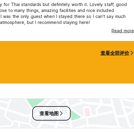
ey for Thai standards but definitely worth it. Lovely staff, good
lose to many things, amazing facilities and nice included
 I was the only guest when I stayed there so I can’t say much
 atmosphere, but I recommend staying here!
Read more
查看全部评价
查看地图