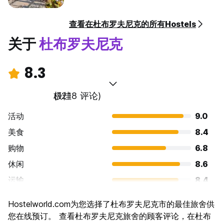
查看在杜布罗夫尼克的所有Hostels
关于
杜布罗夫尼克
8.3
极佳
(1218 评论)
活动
9.0
美食
8.4
购物
6.8
休闲
8.6
运输
8.4
景点
9.4
Hostelworld.com为您选择了杜布罗夫尼克市的最佳旅舍供
文化
9.3
您在线预订。 查看杜布罗夫尼克旅舍的顾客评论，在杜布