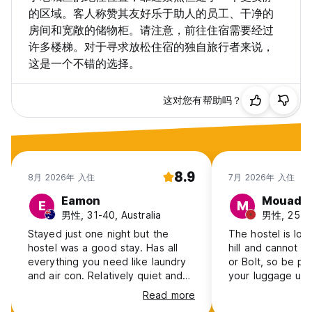
的区域。客人称赞其友好乐于助人的员工、干净的
房间和宽敞的储物柜。请注意，前往住宿需要经过
许多楼梯。对于寻求放松住宿的独自旅行者来说，
这是一个不错的选择。
这对您有帮助吗？
8.9
8月 2026年 入住
7月 2026年 入住
Eamon
Mouad
E
M
男性, 31-40, Australia
男性, 25-3
Stayed just one night but the
The hostel is lo
hostel was a good stay. Has all
hill and cannot b
everything you need like laundry
or Bolt, so be pr
and air con. Relatively quiet and
your luggage up 
rooms have lockers etc. Would
While luggage st
Read more
stay again
check-out is avail