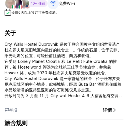
免费WiFi
10+ 住宿
提前6天以上预订可免费取消。
关于
City Walls Hostel Dubrovnik 是位于联合国教科文组织世界遗产
杜布罗夫尼克旧城区内最好的旅舍之一。传统的石屋，位于安静、
阳光明媚的位置，可轻松前往酒吧、商店和餐馆。
它受到 Lonely Planet Croatia 和 Le Petit Fute Croatia 的推
荐，被 Hostelworld 评选为全球第三佳季节性旅舍，并荣获
Hoscar 奖，成为 2020 年杜布罗夫尼克最受欢迎的旅舍。
City Walls Hostel Dubrovnik 是一家舒适的旅舍，位于杜布罗夫
尼克旧城区的中心地带，毗邻城墙，距离 Buza Bar 酒吧和俯瞰着
水晶般清澈的亚得里亚海的岩石海滩仅几步之遥。
开放时间为 3 月至 11 月 City wall Hostel 4-6 人宿舍配有空调、
共用浴室、良好的 Wi-Fi 连接、阅读灯和每张床旁的安全个人储物
柜。
详情
举报
一楼的公共区域设有设备齐全的厨房，是会见其他旅客的理想场
所。每天早晨您可以在那里享用基本的自助早餐，无需额外付费。
旅舍规则
友好的接待人员很乐意为您提供有关在杜布罗夫尼克可以做什么以