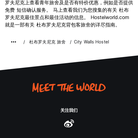
夜生活
罗夫尼克上查看青年旅舍及是否有特价优惠，例如是否提供
7.4
免费 短信确认服务。 马上查看我们为您搜集的有关 杜布
物有所值
7.5
罗夫尼克最佳景点和最佳活动的信息。 Hostelworld.com
就是一部有关 杜布罗夫尼克背包客旅舍的详尽指南。
杜布罗夫尼克 旅舍
City Walls Hostel
关注我们