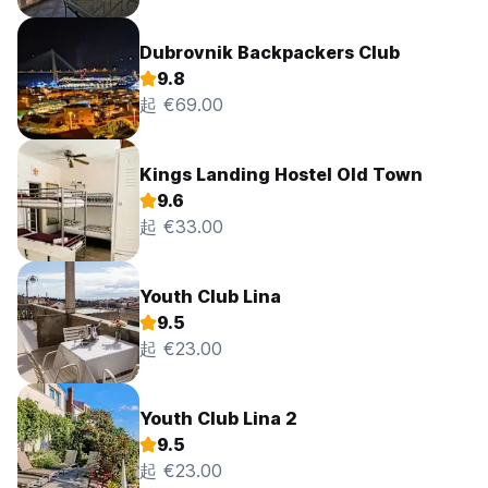
Dubrovnik Backpackers Club
9.8
起 €69.00
Kings Landing Hostel Old Town
9.6
起 €33.00
Youth Club Lina
9.5
起 €23.00
Youth Club Lina 2
9.5
起 €23.00