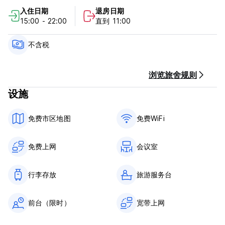
及在哪里吃喝的内部建议，并确保您在住宿期间享受到最大的乐
入住日期
退房日期
趣。
15:00 - 22:00
直到 11:00
我们可以安排多种活动来提升您在杜布罗夫尼克的住宿体验，例如
《权力的游戏》和《星球大战》之旅、皮划艇、越野车游猎、不同
不含税
的乘船游览、串酒吧、密室逃脱、滑索、水肺潜水、莫斯塔尔之旅
或黑山等
浏览旅舍规则
可应要求提供洗衣服务和沙滩毛巾。
设施
房价不包含城市税。 2024 年 4 月 1 日至 9 月 30 日期间，城市
税为每人每晚 2.65 欧元。全年剩余时间为 1.86 欧元。
免费市区地图
免费WiFi
前台开放时间为上午 8:00 -12:00 以及下午 5:00 - 晚上 9:00。
如果您计划在晚上9:00 PM之后抵达，请提前告知旅舍工作人员
免费上网
会议室
(Auto-translated from original language)
行李存放
旅游服务台
前台（限时）
宽带上网