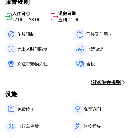
旅舍规则
***物业政策***
取消政策：抵达前 7 天。如果延迟取消或未入住，我们将向您收取
入住日期
退房日期
入住第一晚的费用。
12:00 - 23:00
直到 11:00
入住时间为14:00至23:00。
13:00前退房。
抵达时以现金付款。
年龄限制
不接受信用卡
含税。
不含早餐。
无出入时间限制
严禁吸烟
没有宵禁。
房间内禁止吸烟，但设有指定吸烟区（酒吧和阳台）。
欢迎带宠物入住
含税
我们不接受 18 岁以下的顾客。
宠物友好。
接待工作时间：10:00~23:00。
浏览旅舍规则
最长停留期限为 14 天。 (Auto-translated from original
language)
设施
免费停车
免费WiFi
自行车停放
转换插头