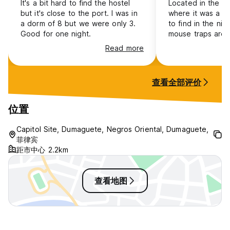
It's a bit hard to find the hostel
Located in the en
but it's close to the port. I was in
where it was a b
a dorm of 8 but we were only 3.
to find in the ni
Good for one night.
mouse traps aro
it wasn’t very cle
Read more
查看全部评价
位置
Capitol Site, Dumaguete, Negros Oriental, Dumaguete,
菲律宾
距市中心 2.2km
查看地图