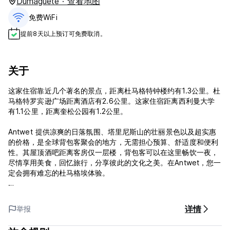
Dumaguete · 查看地图
免费WiFi
提前8天以上预订可免费取消。
关于
这家住宿靠近几个著名的景点，距离杜马格特钟楼约有1.3公里。杜
马格特罗宾逊广场距离酒店有2.6公里。这家住宿距离西利曼大学
有1.1公里，距离奎松公园有1.2公里。
Antwet 提供凉爽的日落氛围、塔里尼斯山的壮丽景色以及超实惠
的价格，是全球背包客聚会的地方，无需担心预算、舒适度和便利
性。其屋顶酒吧距离客房仅一层楼，背包客可以在这里畅饮一夜，
尽情享用美食，回忆旅行，分享彼此的文化之美。在Antwet，您一
定会拥有难忘的杜马格埃体验。
Antwet Backpackers And Rooftop Bar旅舍还设有酒吧、共用休
息室和餐厅。对于无忧无虑的背包客旅馆体验，Antwet 无疑是每
详情
举报
个背包客的家。