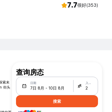
7.7
很好
(353)
查询房态
行探索未
日期
入住人数
n 街头
搜索