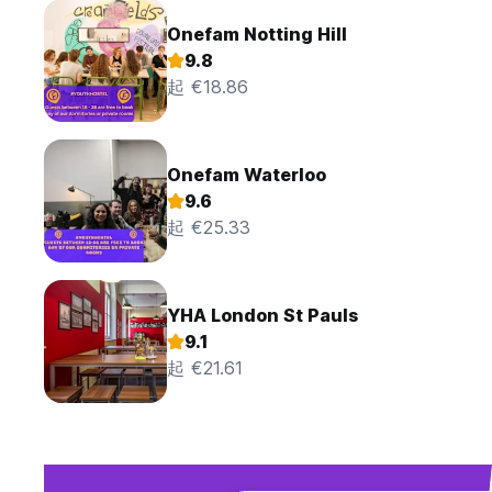
Onefam Notting Hill
9.8
起 €18.86
Onefam Waterloo
9.6
起 €25.33
YHA London St Pauls
9.1
起 €21.61