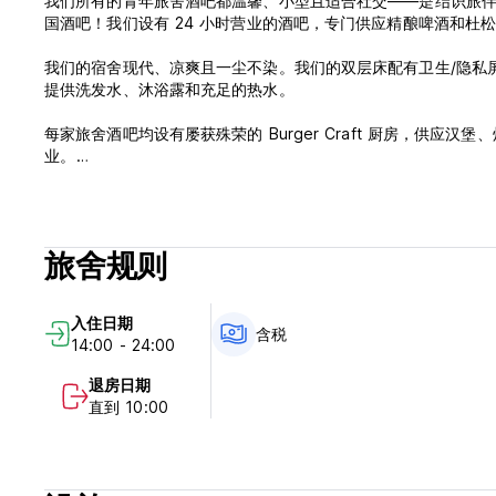
我们所有的青年旅舍酒吧都温馨、小型且适合社交——是结识旅
国酒吧！我们设有 24 小时营业的酒吧，专门供应精酿啤酒和
我们的宿舍现代、凉爽且一尘不染。我们的双层床配有卫生/隐私屏幕
提供洗发水、沐浴露和充足的热水。
每家旅舍酒吧均设有屡获殊荣的 Burger Craft 厨房，供应
业。
立即预订，开始您自己的伦敦冒险之旅。 (Auto-translated from orig
旅舍规则
入住日期
含税
14:00 - 24:00
退房日期
直到 10:00