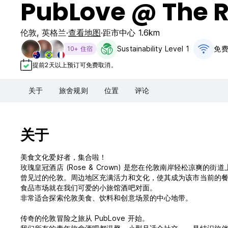
PubLove @ The 
伦敦
,
英格兰
查看地图
距市中心 1.6km
Sustainability Level 1
免费
10+ 住宿
提前2天以上预订可免费取消。
关于
旅舍规则
位置
评论
关于
美食文化爱好者，集合啦！
玫瑰皇冠酒店 (Rose & Crown) 是您在伦敦南岸轻松凉
曾见过的伦敦。周边地区充满活力和文化，使其成为该市当前的餐饮热点。世界
食品市场就在我们可爱的小旅馆酒吧对面。
非常适合探索伦敦美食、饮料和创意场景的中心地带。
传奇的伦敦冒险之旅从 PubLove 开始。