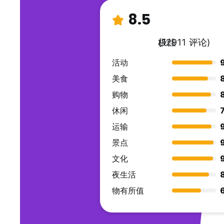
8.5
极佳
(12911 评论)
活动
美食
购物
休闲
7
运输
景点
文化
夜生活
物有所值