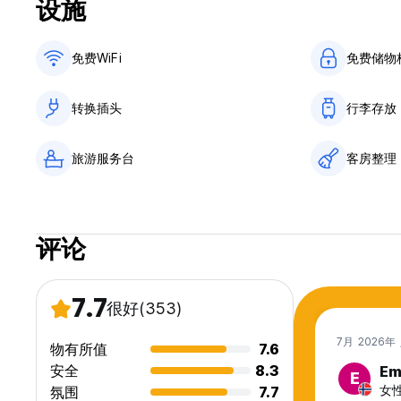
设施
免费WiFi
免费储物
转换插头
行李存放
旅游服务台
客房整理
评论
7.7
很好
(353)
7月 2026年
物有所值
7.6
安全
8.3
Em
E
女性
氛围
7.7