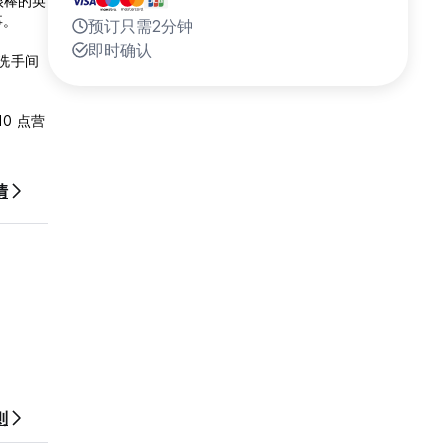
很棒的英
事。
预订只需2分钟
即时确认
洗手间
0 点营
情
则