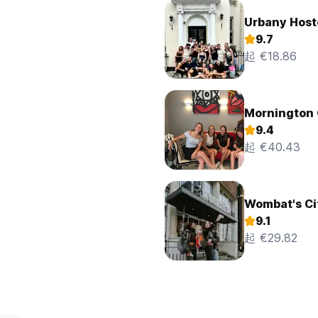
Urbany Host
9.7
起 €18.86
Mornington
9.4
起 €40.43
Wombat's Ci
9.1
起 €29.82