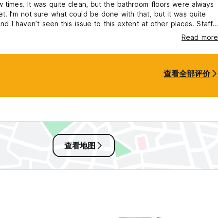
w times. It was quite clean, but the bathroom floors were always
t. I’m not sure what could be done with that, but it was quite
 And I haven’t seen this issue to this extent at other places. Staff
nd helpful
Read more
查看全部评价
查看地图