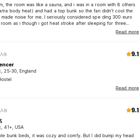
, the room was like a sauna, and i was in a room with 8 others
extra body heat) and had a top bunk so the fan didn’t cool the
 made noise for me. I seriously considered spe ding 300 euro
 room as i though i got heat stroke after sleeping for three
 waking up as others arrived in the room. I did spend the whole
Read more
 was lucky enough that family was staying neat by so i did not
er night. Staff was really nice, and hood fries!
9.1
 入住
encer
 25-30, England
Hostel
Read more
9.1
 入住
名
, 41+, USA
iple bunk beds, it was cozy and comfy. But I did bump my head