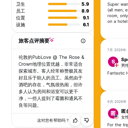
卫生
5.9
Super warm
(all men, 
员工
8.9
room, only
位置
9.1
on a hotel
设施
6.1
hours, and
night, but
stay anoth
旅客点评摘要
7月 2026年
伦敦的PubLove @ The Rose &
Sp
S
Crown地理位置优越，非常适合
男性,
探索城市。客人经常称赞极其友
Fantastic 
好且乐于助人的员工。虽然由于
酒吧的存在，气氛很热闹，但许
多人认为房间和浴室可以更干
净，一些人提到了霉菌和通风不
6月 2026年
良等问题。
匿
匿
女性
这对您有帮助吗？
For the tr