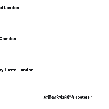
el London
 Camden
ty Hostel London
查看在伦敦的所有Hostels