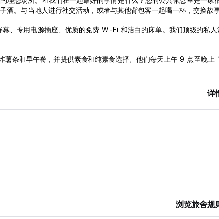
伴的理想场所。和我们在一起最好的事情是什么？您的公共休息室是一家
杜松子酒。与当地人进行社交活动，或者与其他背包客一起喝一杯，交换故
、专用电源插座、优质的免费 Wi-Fi 和洁白的床单。我们顶级的私人
汉堡、炸薯条和早午餐，并提供素食和纯素食选择。他们每天上午 9 点至晚上 1
inal language)
详
浏览旅舍规