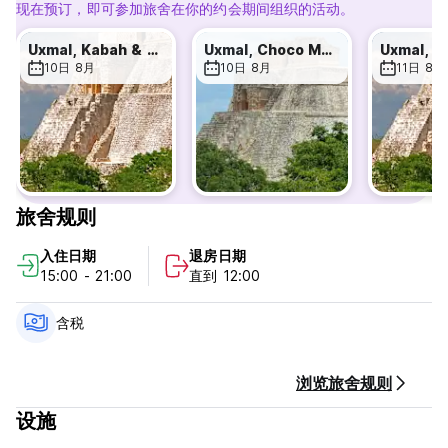
现在预订，即可参加旅舍在你的约会期间组织的活动。
取消政策：抵达前 72 小时。如果延迟取消或未入住，我们将向您
收取入住第一晚的费用。
Uxmal, Kabah & Cenote
Uxmal, Choco Museum & Cenote
10日 8月
10日 8月
11日 8月
入住时间为15:00至21:00。
12:00前退房。
抵达时通过现金、信用卡、借记卡付款。不包括美国运通。该酒店
可能会在您抵达前对您的银行卡进行预授权。
含税。
旅舍规则
包含早餐。
没有宵禁。
入住日期
退房日期
禁止吸烟。
15:00 - 21:00
直到 12:00
接待时间 7:30 至 21:00
不准带宠物。
含税
所有未成年人必须有成人陪同。 (Auto-translated from original
language)
浏览旅舍规则
设施