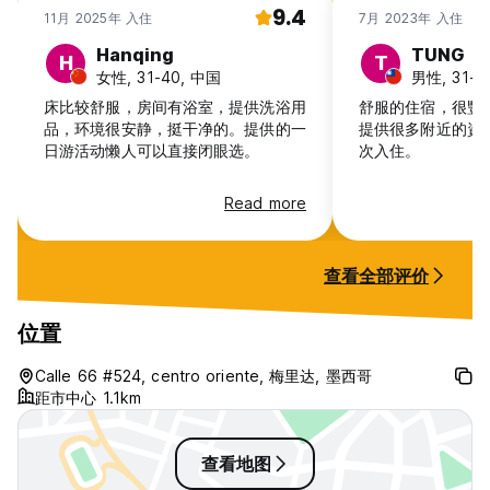
9.4
11月 2025年 入住
7月 2023年 入住
Hanqing
TUNG
H
T
女性, 31-40, 中国
男性, 31-
床比较舒服，房间有浴室，提供洗浴用
舒服的住宿，很豐
品，环境很安静，挺干净的。提供的一
提供很多附近的資
日游活动懒人可以直接闭眼选。
次入住。
Read more
查看全部评价
位置
Calle 66 #524, centro oriente, 梅里达, 墨西哥
距市中心 1.1km
查看地图