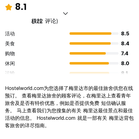
8.1
极佳
(122 评论)
活动
8.5
美食
8.4
购物
7.4
休闲
8.0
运输
8.1
景点
8.3
Hostelworld.com为您选择了梅里达市的最佳旅舍供您在线
文化
8.7
预订。 查看梅里达旅舍的顾客评论，在梅里达上查看青年
夜生活
旅舍及是否有特价优惠，例如是否提供免费 短信确认服
7.1
务。 马上查看我们为您搜集的有关 梅里达最佳景点和最佳
物有所值
8.3
活动的信息。 Hostelworld.com 就是一部有关 梅里达背包
客旅舍的详尽指南。