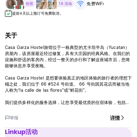
免费WiFi
住宿
16 活动
提前4天以上预订可免费取消。
关于
Casa Garza Hostel旅馆位于一栋典型的尤卡坦半岛（Yucatan）
房屋内，该房屋最近经过修复，具有大庄园的经典风格。在我们的
设施和舒适的客房内，经过一整天的步行和了解这座城市后，您将
能够休息并享受夜晚。
Casa Garza Hostel 是想要体验真正的地区体验的旅行者的理想下
榻之处，我们位于 66 #524 号街道。 66 号街因其花店而被当地
人称为“la calle de las flores”或“鲜花街”。
我们提供多样化的服务选择，让您享受最优质的住宿体验，包括带
日光浴平台和绿地的泳池、自助早餐、晚上 9 点至早上 8 点的空
调以及使用我们漂亮的厨房。我们也很乐意为您安排值得信赖的旅
详情
举报
行社之一，并推荐必看的地方。我们在等你，快来迎接我们吧！
Linkup活动
卡萨加尔萨精品旅馆政策和条件：