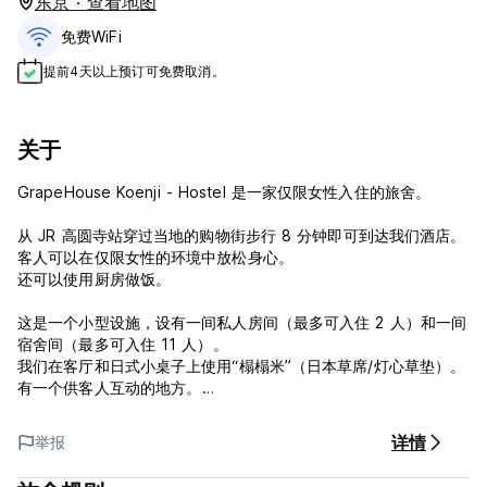
东京 · 查看地图
免费WiFi
提前4天以上预订可免费取消。
关于
GrapeHouse Koenji - Hostel 是一家仅限女性入住的旅舍。
从 JR 高圆寺站穿过当地的购物街步行 8 分钟即可到达我们酒店。
客人可以在仅限女性的环境中放松身心。
还可以使用厨房做饭。
这是一个小型设施，设有一间私人房间（最多可入住 2 人）和一间
宿舍间（最多可入住 11 人）。
我们在客厅和日式小桌子上使用“榻榻米”（日本草席/灯心草垫）。
有一个供客人互动的地方。
请也尽情享受高圆寺市。那里有很多时尚的酒吧和餐馆，晚上热闹
详情
举报
非凡。
对于购物，您可能会喜欢复古服装店或出售各种商品的小型专卖