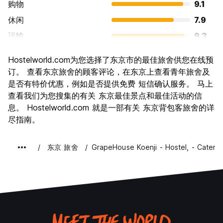
购物
9.1
休闲
7.9
运输
9.3
景点
9.1
Hostelworld.com为您选择了东京市的最佳旅舍供您在线预
文化
9.3
订。 查看东京旅舍的顾客评论，在东京上查看青年旅舍及
夜生活
是否有特价优惠，例如是否提供免费 短信确认服务。 马上
8.5
查看我们为您搜集的有关 东京最佳景点和最佳活动的信
物有所值
7.5
息。 Hostelworld.com 就是一部有关 东京背包客旅舍的详
尽指南。
东京 旅舍
GrapeHouse Koenji - Hostel, - Cater