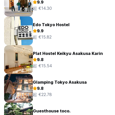
9.9
起 €14.30
Edo Tokyo Hostel
9.9
起 €15.82
Plat Hostel Keikyu Asakusa Karin
9.8
起 €15.54
Glamping Tokyo Asakusa
9.8
起 €22.78
Guesthouse toco.