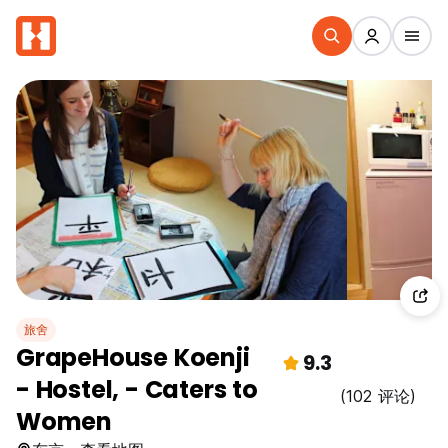
旅舍
GrapeHouse Koenji
9.3
- Hostel, - Caters to
(102 评论)
Women