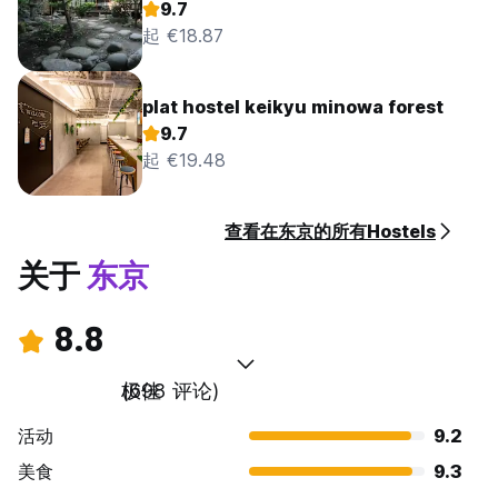
9.7
起 €18.87
plat hostel keikyu minowa forest
9.7
起 €19.48
查看在东京的所有Hostels
关于
东京
8.8
极佳
(698 评论)
活动
9.2
美食
9.3