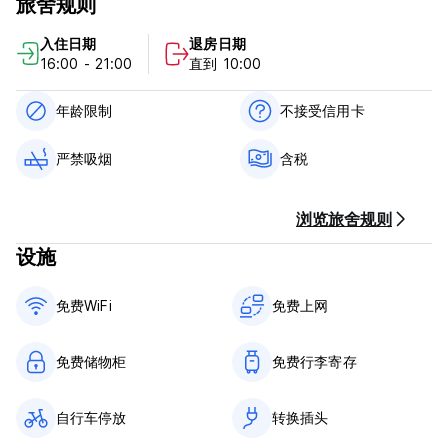
旅舍规则
店。
入住日期
退房日期
== 政策和条件 ==
16:00 - 21:00
直到 10:00
1. 入住时间：下午4点起至晚上 9 点
如果您在办理入住前要求寄存行李，则只能在上午 8 点至晚上 9
点期间办理。
年龄限制
不接受信用卡
2. 退房时间：晚上10点前。
3. 接待时间：上午8点至晚上22点。
严禁吸烟
含税
4. 付款方式：现金（日元）或信用卡（Visa、Master）
5. 取消政策：
(1) 抵达日期前3天（或以上）：免费
浏览旅舍规则
(2) 抵达日期前2天：首晚房费的50%
(3) 当天或缺席：第一晚的 100%
设施
6.年龄限制：有，10岁以上
7. 禁止吸烟
免费WiFi
免费上网
8. 不允许携带宠物。
9. 不含早餐
10. 不含税
免费储物柜
免费行李寄存
11. 可应要求提供日式早餐，价格为 500 日元。 (Auto-translated
from original language)
自行车停放
转换插头