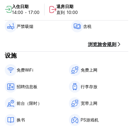
事项”信息）。如果您决定提前退房，则不会获得退款或积分。
入住日期
退房日期
14:00 - 17:00
直到 10:00
请注意，使用 Visa 或 Mastercard 付款时需支付 1.9% 的费用。
(Auto-translated from original language)
严禁吸烟
含税
浏览旅舍规则
设施
免费WiFi
免费上网
招聘信息板
行李存放
前台（限时）
宽带上网
换书
PS游戏机