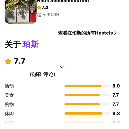
Haus Accommodation
7.4
起 €30.89
查看在珀斯的所有Hostels
关于
珀斯
7.7
很好
(463 评论)
活动
8.0
美食
7.7
购物
7.7
休闲
8.3
运输
8.5