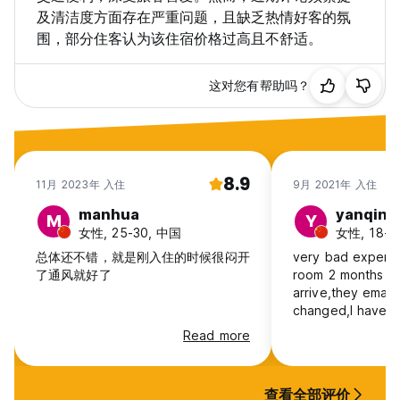
及清洁度方面存在严重问题，且缺乏热情好客的氛
围，部分住客认为该住宿价格过高且不舒适。
这对您有帮助吗？
8.9
11月 2023年 入住
9月 2021年 入住
manhua
yanqin
M
Y
女性, 25-30, 中国
女性, 18-2
总体还不错，就是刚入住的时候很闷开
very bad experie
了通风就好了
room 2 months be
arrive,they email
changed,l have t
bathroom is very 
Read more
can hang ur clot
certainly very ba
查看全部评价