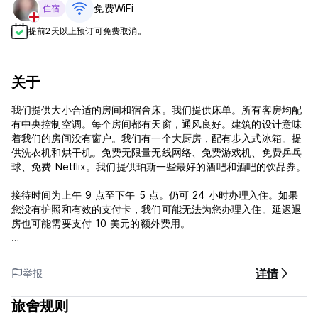
免费WiFi
住宿
提前2天以上预订可免费取消。
关于
我们提供大小合适的房间和宿舍床。我们提供床单。所有客房均配
有中央控制空调。每个房间都有天窗，通风良好。建筑的设计意味
着我们的房间没有窗户。我们有一个大厨房，配有步入式冰箱。提
供洗衣机和烘干机。免费无限量无线网络、免费游戏机、免费乒乓
球、免费 Netflix。我们提供珀斯一些最好的酒吧和酒吧的饮品券。
接待时间为上午 9 点至下午 5 点。仍可 24 小时办理入住。如果
您没有护照和有效的支付卡，我们可能无法为您办理入住。延迟退
房也可能需要支付 10 美元的额外费用。
这家旅馆设有指定的室外吸烟区，并严禁在大楼内的任何地方吸烟
或吸电子烟。
详情
举报
该酒店实行 1 天取消政策。如果未能在此时间内取消预订，将收取
旅舍规则
相当于您入住第一晚的取消费用，除非上文另有说明（请参阅“注意