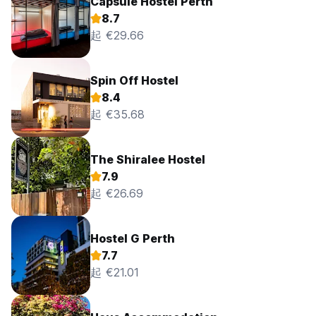
Capsule Hostel Perth
8.7
起 €29.66
Spin Off Hostel
8.4
起 €35.68
The Shiralee Hostel
7.9
起 €26.69
Hostel G Perth
7.7
起 €21.01