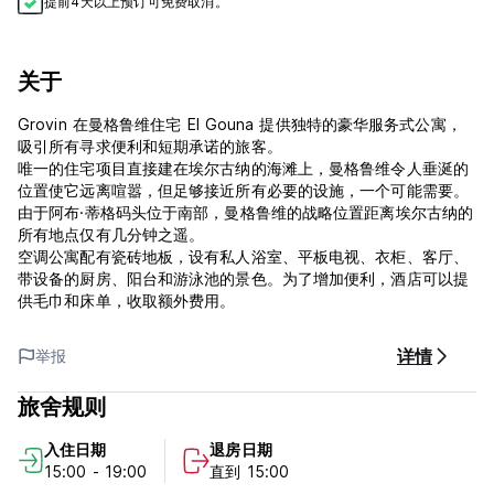
提前4天以上预订可免费取消。
关于
Grovin 在曼格鲁维住宅 El Gouna 提供独特的豪华服务式公寓，
吸引所有寻求便利和短期承诺的旅客。
唯一的住宅项目直接建在埃尔古纳的海滩上，曼格鲁维令人垂涎的
位置使它远离喧嚣，但足够接近所有必要的设施，一个可能需要。
由于阿布·蒂格码头位于南部，曼格鲁维的战略位置距离埃尔古纳的
所有地点仅有几分钟之遥。
空调公寓配有瓷砖地板，设有私人浴室、平板电视、衣柜、客厅、
带设备的厨房、阳台和游泳池的景色。为了增加便利，酒店可以提
供毛巾和床单，收取额外费用。
详情
举报
旅舍规则
入住日期
退房日期
15:00 - 19:00
直到 15:00