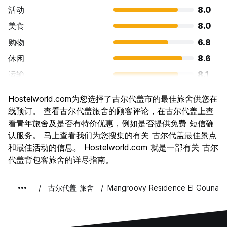
活动
8.0
美食
8.0
购物
6.8
休闲
8.6
运输
8.1
景点
6.8
Hostelworld.com为您选择了古尔代盖市的最佳旅舍供您在
文化
6.2
线预订。 查看古尔代盖旅舍的顾客评论，在古尔代盖上查
夜生活
看青年旅舍及是否有特价优惠，例如是否提供免费 短信确
6.3
认服务。 马上查看我们为您搜集的有关 古尔代盖最佳景点
物有所值
8.3
和最佳活动的信息。 Hostelworld.com 就是一部有关 古尔
代盖背包客旅舍的详尽指南。
古尔代盖 旅舍
Mangroovy Residence El Gouna