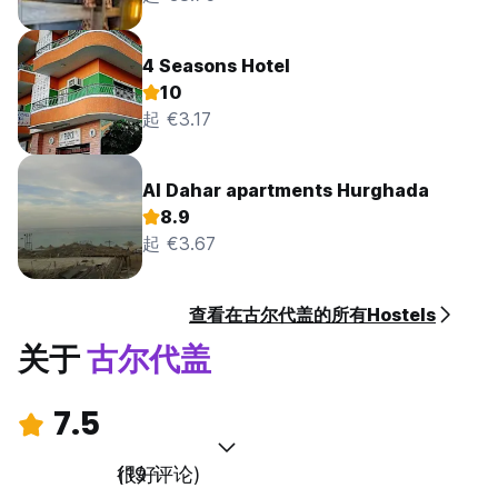
4 Seasons Hotel
10
起 €3.17
Al Dahar apartments Hurghada
8.9
起 €3.67
查看在古尔代盖的所有Hostels
关于
古尔代盖
7.5
很好
(19 评论)